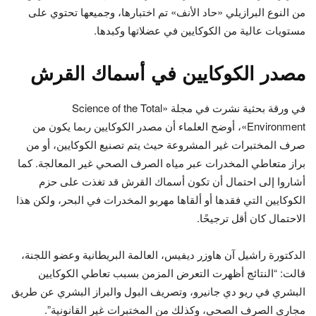
من النوع البرازيلي «حاد الأنف» تم اختبارها، وجميعها تحتوي على
مستويات عالية من الكوكايين في عضلاتها وكبدها.
مصدر الكوكايين في أسماك القرش
في ورقة بحثية نشرت في مجلة «Science of the Total
Environment»، أوضح العلماء أن مصدر الكوكايين ربما يكون من
صرف المختبرات غير المشروعة حيث يتم تصنيع الكوكايين، أو من
براز متعاطي المخدرات عبر مياه الصرف الصحي غير المعالجة. كما
أشاروا إلى احتمال أن تكون أسماك القرش قد تغذت على حزم
الكوكايين التي فقدها أو ألقاها مهربو المخدرات في البحر، ولكن هذا
الاحتمال كان أقل ترجيحًا.
الدكتورة راشيل آن هاوزر ديفيس، العالمة البريطانية وعضو اللجنة،
قالت: “النتائج أظهرت التعرض المزمن بسبب تعاطي الكوكايين
البشري في ريو دي جانيرو، وتصريف البول والبراز البشري عن طريق
مجاري الصرف الصحي، وكذلك من المختبرات غير القانونية”.