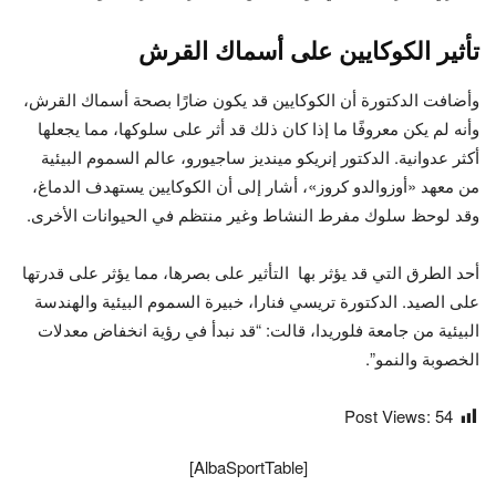
تأثير الكوكايين على أسماك القرش
وأضافت الدكتورة أن الكوكايين قد يكون ضارًا بصحة أسماك القرش،
وأنه لم يكن معروفًا ما إذا كان ذلك قد أثر على سلوكها، مما يجعلها
أكثر عدوانية. الدكتور إنريكو مينديز ساجيورو، عالم السموم البيئية
من معهد «أوزوالدو كروز»، أشار إلى أن الكوكايين يستهدف الدماغ،
وقد لوحظ سلوك مفرط النشاط وغير منتظم في الحيوانات الأخرى.
أحد الطرق التي قد يؤثر بها التأثير على بصرها، مما يؤثر على قدرتها
على الصيد. الدكتورة تريسي فنارا، خبيرة السموم البيئية والهندسة
البيئية من جامعة فلوريدا، قالت: “قد نبدأ في رؤية انخفاض معدلات
الخصوبة والنمو”.
Post Views:
54
[AlbaSportTable]