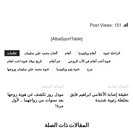
Post Views:
151
[AlbaSportTable]
الراحلة غنوة
أنغام ويكيبيديا
أنغام
ألحان محمد علي سليمان
علامات
غنوة أخت أنغام في الأب الروحي
عم أنغام
تاريخ ميلاد غنوة اخت انغام
مزح
غنوة يتيم ويكيبيديا
غنوة محمد علي سليمان وزوجها
المقالة القادمة
المقالة السابقة
حقيقة إصابة الأعلامي ابراهيم فايق
مودل روز تكشف عن هوية زوجها
بجلطة رئوية شديدة
بعد سنوات من زواجهما .. لأول
مرة!
المقالات ذات الصلة