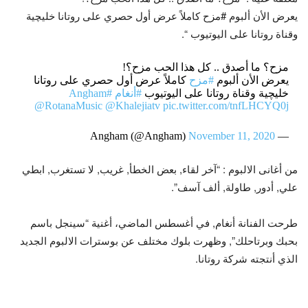
يعرض الأن ألبوم #مزح كاملاً عرض أول حصري على روتانا خليچية
وقناة روتانا على اليوتيوب “.
مزح؟ ما أصدق .. كل هذا الحب مزح؟!
يعرض الأن ألبوم
#مزح
كاملاً عرض أول حصري على روتانا
خليچية وقناة روتانا على اليوتيوب
#أنغام
#Angham
@RotanaMusic
@Khalejiatv
pic.twitter.com/tnfLHCYQ0j
November 11, 2020
— Angham (@Angham)
من أغانى الالبوم : “آخر لقاء, بعض الخطأ, غريب, لا تستغرب, ابطي
علي, أدور, طاولة, ألف آسف”.
طرحت الفنانة أنغام, في أغسطس الماضي، أغنية “سينجل باسم
بحبك وبرتاحلك”, وظهرت بلوك مختلف عن بوسترات الالبوم الجديد
الذي أنتجته شركة روتانا.