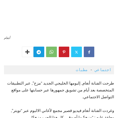
أنغام
اجتماعي
 - 
مطبات
طرحت الفنانة أنغام, إلبومها الخليجي الجديد “مزح”, عبر التطبيقات
المتخصصة بعد أيام من تشويق جمهورها عبر حسابتها على مواقع
التواصل الاجتماعي.
وغردت الفنانة أنغام فيديو قصير مجمع لأغاني الالبوم عبر “تويتر”,
معلقة عليه : “مزح؟ ما أصدق .. كل هذا الحب مزح؟!