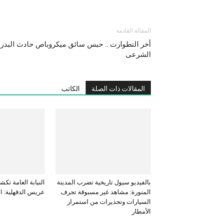
المقالة القادمة
أخر التطوارت .. حبس سائق ميكروباص حادث البد
الشرعى
المقالات ذات الصلة
الكاتب
بالفيديو سيول تاريخية تضرب المدينة
النيابة العامة ت
المنورة: مشاهد غير مسبوقة تجرف
عريس الدقهلية: ال
السيارات وتحذيرات من استمرار
الأمطار