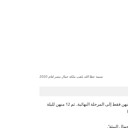
نسمة عطا الله بلقب ملكة جمال مصر لعام 2020
فازت نسمة عطا الله بلقب ملكة جمال مصر لعام 2020 من أصل 350 متسابقة يتنافسن على اللقب منذ سبتمبر حيث وصلت 22 منهن فقط إلى المرحلة النهائية.. ثم 12 منهن لليلة
ل البيئة”.