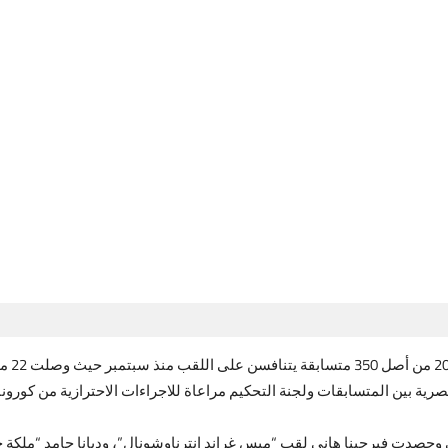
رية بين المتسابقات ولجنة التحكيم مراعاة للاجراءات الاحترازية من كورونا
صدت فيرجينا هاني لقب “ميس غراند إنترناوشونال”، وديانا حامد “ملكة جما