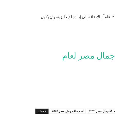
شروط مسابقة ملكة جمال مصر ألا يقل طول المتسابقة عن 163 سم، ويكون الوزن متناسباً مع الطول، وأن يراوح العمر بين 20 و29 عاماً، بالإضافة إلى إجادة الإنجليزية، وأن يكون
جمال مصر لعام
ة جمال مصر 2020
اسم ملكة جمال مصر 2020
علامات