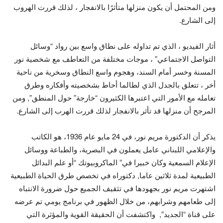
ومن المحتمل أن يكون منزلها متأثرًا بالانفجار ، لذلك قررت الهروب
إلى الشارع.
أثار الفيديو ، الذي تم تداوله على نطاق واسع بين رواد “وسائل
التواصل الاجتماعي” ، موجات مختلفة من التعاطف مع شخصية نور
المسنة وخسر أمام السند، وهجوم واسع النطاق وسخرية من ناحية
أخر ، تتعلق بالجدل الذي لطالما أحاط بشخصيته وأفكاره وطرق
تعامله مع الأمور التي اعتبرها الكثيرون “خارجة” حول المنطق”, ومن
المرجح أن منزلها قد تأثر بالانفجار لذلك قررت الهرب إلى الشارع.
يذكر أن الدكتورة مريم نور، في 24 مايو عام 1936، هو الكاتب
والإعلامي اللبناني عامل يعملون في البصرية، والطباعة ووسائل
الإعلام السمعية وكان خبيرا في” الماكروبيوتك “أو علم البدائل
الطبيعية لمدة ثلاثين عاما, دكتوراه في تخصص طرق الحياة الطبيعية
اشتهرت مريم نور بجهودها في تثقيف الجميع حول ضرورة الانتباه
إلى طعامهم وشرابهم، من خلال الظهور في برنامج يومي تم عرضه
على قناة “الجديد”, واكتشفت أن الحقيقة القوية والمؤثرة التي