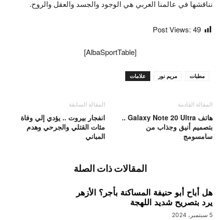
نناقشها في عالمنا العربي هي الوجود والجسد والعقل والروح.
Post Views:
49
[AlbaSportTable]
مطبات
مريم نور
علامات
المقالة القادمة
المقالة السابقة
هاتف Galaxy Note 20 Ultra ..
انفجار بيروت .. يؤدي إلي وفاة
بتصميم أنيق وجذاب من
مئات القتلي والجرحي وهدم
سامسومج
المباني
المقالات ذات الصلة
هل أباح أبو حنيفة المساكنة بأجر؟ الأزهر
يرد بتصريح شديد اللهجة
5 سبتمبر، 2024