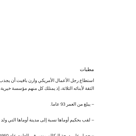
مطبات
الثقة لأبنائه الثلاثة، إذ يمتلك كل منهم مؤسسة خيرية
– يبلغ من العمر 93 عاما.
– لقب بحكيم أوماها نسبة إلى مدينة أوماها التي ولد بها عا
– حصل على درجة البكالوريوس في العلوم عام 1950 من جامعة نبراسكا، وبعدها بعام واحد فقط، حصل على درجة الماجستير في الاقتصاد، من جامعة كولومبيا