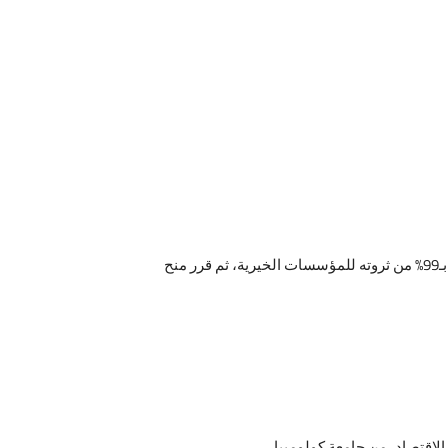
استطاع رجل الأعمال الأمريكي وارن بافيت أن يجذب الأنظار إليه خلال الفترة الماضية، بعد كتابة وصيته التي نص فيها على تبرعه بـ99% من ثروته للمؤسسات الخيرية، ثم قرر منح