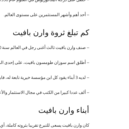
– أحد أهم وأشهر المستثمرين على مستوى العالم.
كم تبلغ ثروة وارن بافيت
– صنف وارن بافيت ثالث أغنى رجل في العالم سنة 2020، بعد أن وصلت ثروته إلى 90.6 مليار دولار.
– أطلق اسم سوزان طومسون بافيت، على إحدى المؤسس
– لديه 3 أبناء يقود كل ابن مؤسسة خيرية تابعة له، فابنه هوارد يشرف على مؤسسة هوارد جي بافيت، أما سوزان تقود مؤسسة شيروود، لكن بيتر يتابع شئون مؤسسة نوفو.
– ألف عددا كبيرا من الكتب في مجال الاستثمار والأع
أبناء وارن بافيت