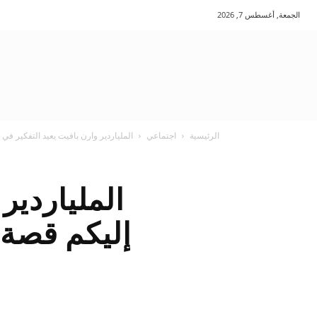
الجمعة, أغسطس 7, 2026
الرئيسية
اجتماعي
الملياردير وارن بافيت يعيد التفكير في 
الملياردير
إليكم قصة ت