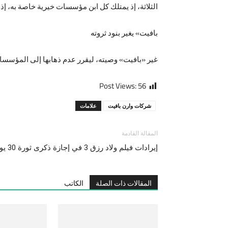
الثلاثة، إذ يمتلك كل ابن مؤسسات خيرية خاصة به، إذ 
بافيت» يغير بنود ثروته
غير «بافيت» وصيته، ليقرر عدم ذهابها إلى المؤسسات
Post Views:
56
شركات وارن بافيت
علامات
المقالة القادمة
إيرادات فيلم ولاد رزق 3 في إجازة ذكرى ثورة 30 يونيو (مفاجأة)
المقالات ذات الصلة
الكاتب