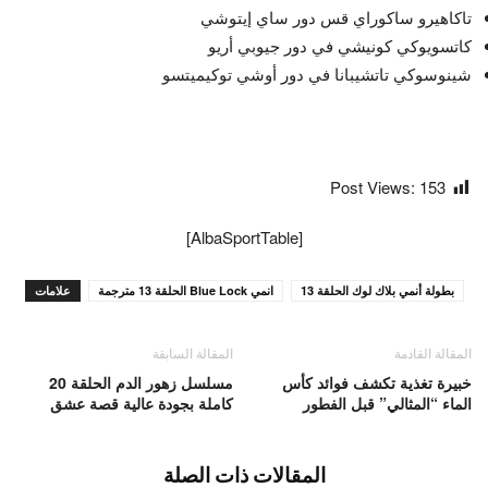
تاكاهيرو ساكوراي قس دور ساي إيتوشي
كاتسويوكي كونيشي في دور جيوبي أريو
شينوسوكي تاتشيبانا في دور أوشي توكيميتسو
Post Views:
153
[AlbaSportTable]
بطولة أنمي بلاك لوك الحلقة 13
انمي Blue Lock الحلقة 13 مترجمة
علامات
المقالة القادمة
المقالة السابقة
خبيرة تغذية تكشف فوائد كأس
مسلسل زهور الدم الحلقة 20
الماء “المثالي” قبل الفطور
كاملة بجودة عالية قصة عشق
المقالات ذات الصلة