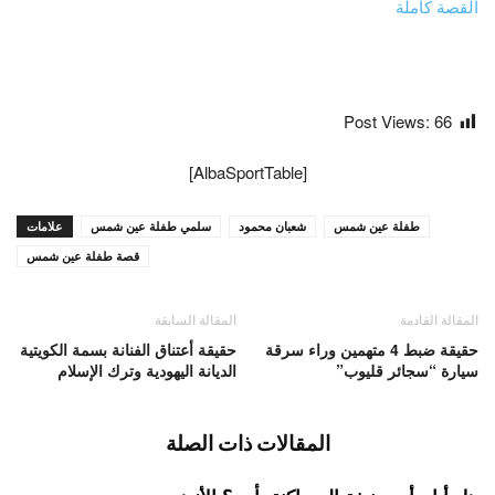
القصة كاملة
Post Views:
66
[AlbaSportTable]
طفلة عين شمس
شعبان محمود
سلمي طفلة عين شمس
علامات
قصة طفلة عين شمس
المقالة القادمة
المقالة السابقة
حقيقة ضبط 4 متهمين وراء سرقة
حقيقة أعتناق الفنانة بسمة الكويتية
سيارة “سجائر قليوب”
الديانة اليهودية وترك الإسلام
المقالات ذات الصلة