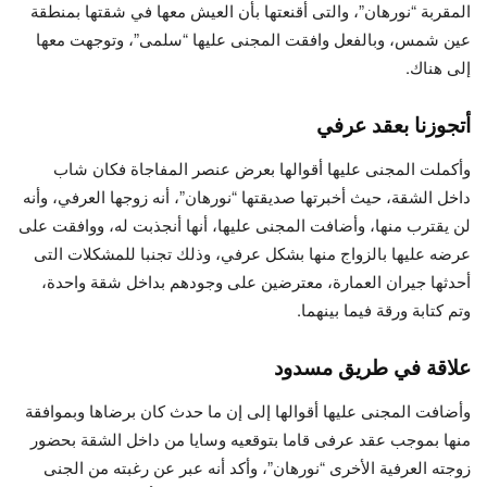
المقربة “نورهان”، والتى أقنعتها بأن العيش معها في شقتها بمنطقة
عين شمس، وبالفعل وافقت المجنى عليها “سلمى”، وتوجهت معها
إلى هناك.
أتجوزنا بعقد عرفي
وأكملت المجنى عليها أقوالها بعرض عنصر المفاجاة فكان شاب
داخل الشقة، حيث أخبرتها صديقتها “نورهان”، أنه زوجها العرفي، وأنه
لن يقترب منها، وأضافت المجنى عليها، أنها أنجذبت له، ووافقت على
عرضه عليها بالزواج منها بشكل عرفي، وذلك تجنبا للمشكلات التى
أحدثها جيران العمارة، معترضين على وجودهم بداخل شقة واحدة،
وتم كتابة ورقة فيما بينهما.
علاقة في طريق مسدود
وأضافت المجنى عليها أقوالها إلى إن ما حدث كان برضاها وبموافقة
منها بموجب عقد عرفى قاما بتوقعيه وسايا من داخل الشقة بحضور
زوجته العرفية الأخرى “نورهان”، وأكد أنه عبر عن رغبته من الجنى