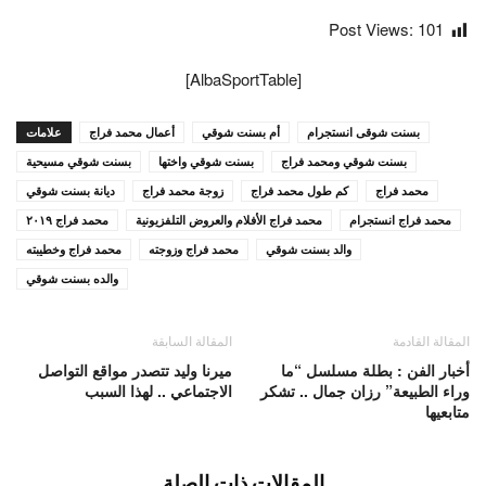
Post Views:
101
[AlbaSportTable]
بسنت شوقى انستجرام
أم بسنت شوقي
أعمال محمد فراج
علامات
بسنت شوقي ومحمد فراج
بسنت شوقي واختها
بسنت شوقي مسيحية
محمد فراج
كم طول محمد فراج
زوجة محمد فراج
ديانة بسنت شوقي
محمد فراج انستجرام
محمد فراج الأفلام والعروض التلفزيونية
محمد فراج ٢٠١٩
والد بسنت شوقي
محمد فراج وزوجته
محمد فراج وخطيبته
والده بسنت شوقي
المقالة القادمة
المقالة السابقة
أخبار الفن : بطلة مسلسل “ما
ميرنا وليد تتصدر مواقع التواصل
وراء الطبيعة” رزان جمال .. تشكر
الاجتماعي .. لهذا السبب
متابعيها
المقالات ذات الصلة