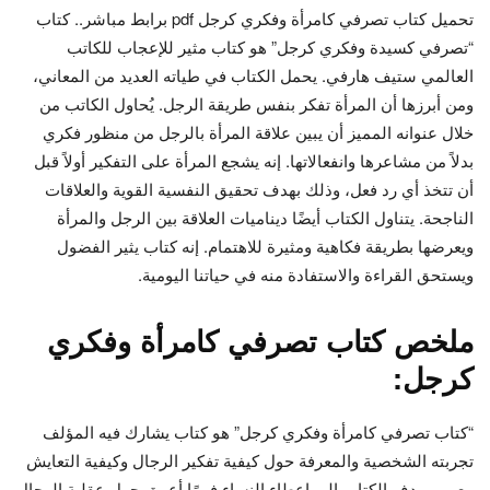
تحميل كتاب تصرفي كامرأة وفكري كرجل pdf برابط مباشر.. كتاب
“تصرفي كسيدة وفكري كرجل” هو كتاب مثير للإعجاب للكاتب
العالمي ستيف هارفي. يحمل الكتاب في طياته العديد من المعاني،
ومن أبرزها أن المرأة تفكر بنفس طريقة الرجل. يُحاول الكاتب من
خلال عنوانه المميز أن يبين علاقة المرأة بالرجل من منظور فكري
بدلاً من مشاعرها وانفعالاتها. إنه يشجع المرأة على التفكير أولاً قبل
أن تتخذ أي رد فعل، وذلك بهدف تحقيق النفسية القوية والعلاقات
الناجحة. يتناول الكتاب أيضًا ديناميات العلاقة بين الرجل والمرأة
ويعرضها بطريقة فكاهية ومثيرة للاهتمام. إنه كتاب يثير الفضول
ويستحق القراءة والاستفادة منه في حياتنا اليومية.
ملخص كتاب تصرفي كامرأة وفكري
كرجل:
“كتاب تصرفي كامرأة وفكري كرجل” هو كتاب يشارك فيه المؤلف
تجربته الشخصية والمعرفة حول كيفية تفكير الرجال وكيفية التعايش
معهم. يهدف الكتاب إلى إعطاء النساء فهمًا أعمق حول عقلية الرجال