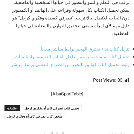
ترغب في التعلم والنمو والتطور في حياتها الشخصية والعاطفية.
يمكن تحميل الكتاب بكل سهولة وقراءته على الهاتف أو الكمبيوتر
دون الحاجة للاتصال بالإنترنت. “تصرفي كسيدة وفكري كرجل” هو
دليل مهم لأي امرأة تسعى لتحقيق التوازن والسعادة في حياتها
العاطفية.
تنزيل كتاب نداء يخترق الهجير برابط مباشر مجاناً
تحميل كتاب ملفات سريه من داخل العياده النفسيه برابط مباشر
رابط تحميل كتاب قوانين التحرر من الصراع النفسي برابط مباشر
Post Views:
83
[AlbaSportTable]
تحميل كتاب تصرفي كامرأة وفكري كرجل
علامات
ملخص كتاب تصرفي كامرأة وفكري كرجل
المقالة القادمة
المقالة السابقة