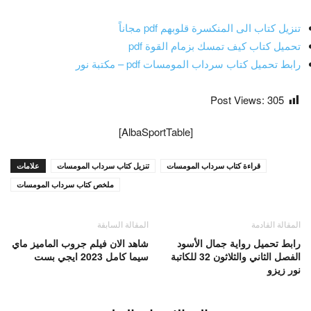
تنزيل كتاب الى المنكسرة قلوبهم pdf مجاناً
تحميل كتاب كيف تمسك بزمام القوة pdf
رابط تحميل كتاب سرداب المومسات pdf – مكتبة نور
Post Views:
305
[AlbaSportTable]
قراءة كتاب سرداب المومسات
تنزيل كتاب سرداب المومسات
علامات
ملخص كتاب سرداب المومسات
المقالة القادمة
المقالة السابقة
رابط تحميل رواية جمال الأسود
شاهد الان فيلم جروب الماميز ماي
الفصل الثاني والثلاثون 32 للكاتبة
سيما كامل 2023 ايجي بست
نور زيزو