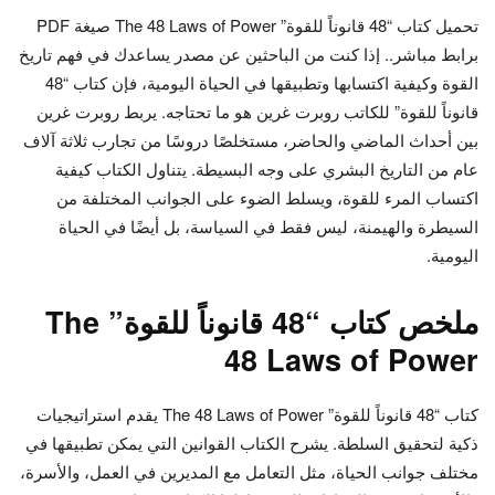
تحميل كتاب “48 قانوناً للقوة” The 48 Laws of Power صيغة PDF
برابط مباشر.. إذا كنت من الباحثين عن مصدر يساعدك في فهم تاريخ
القوة وكيفية اكتسابها وتطبيقها في الحياة اليومية، فإن كتاب “48
قانوناً للقوة” للكاتب روبرت غرين هو ما تحتاجه. يربط روبرت غرين
بين أحداث الماضي والحاضر، مستخلصًا دروسًا من تجارب ثلاثة آلاف
عام من التاريخ البشري على وجه البسيطة. يتناول الكتاب كيفية
اكتساب المرء للقوة، ويسلط الضوء على الجوانب المختلفة من
السيطرة والهيمنة، ليس فقط في السياسة، بل أيضًا في الحياة
اليومية.
ملخص كتاب “48 قانوناً للقوة” The
48 Laws of Power
كتاب “48 قانوناً للقوة” The 48 Laws of Power يقدم استراتيجيات
ذكية لتحقيق السلطة. يشرح الكتاب القوانين التي يمكن تطبيقها في
مختلف جوانب الحياة، مثل التعامل مع المديرين في العمل، والأسرة،