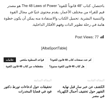
باختصار، كتاب “48 قانوناً للقوة” The 48 Laws of Power هو مصدر
قيم للقراء من مختلف الأعمار، يقدم محتوى غنيًا في مجال القوة
والتنمية البشرية. تحميل الكتاب والاستفادة منه يمكن أن يكون خطوة
هامة في رحلة تطوير الذات وفهم الأفكار الداخلية.
Post Views:
77
[AlbaSportTable]
كم عدد صفحات كتاب 48 قانون للقوة؟
قواعد السطوة ملخص
علامات
هل كتاب 48 قانون للقوة ممنوع؟
مقتطفات من كتاب 48 قانون للقوة
المقالة القادمة
المقالة السابقة
الكشف عن خبر سار قبل نهاية
تحقيقات حول ادعاءات تورط دكتور
الشهر حول تخفيف أحمال الكهرباء
فود في قضايا المخدرات
في مصر