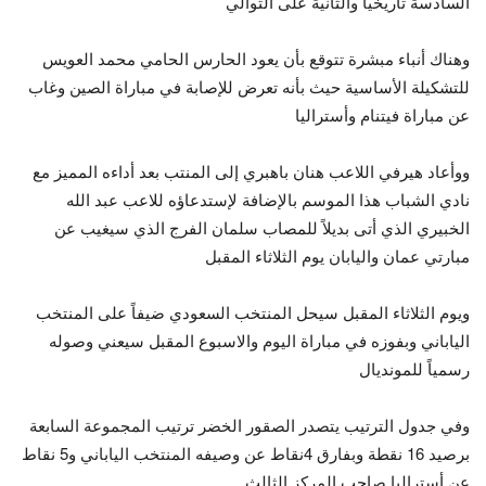
السادسة تاريخياً والثانية على التوالي
وهناك أنباء مبشرة تتوقع بأن يعود الحارس الحامي محمد العويس
للتشكيلة الأساسية حيث بأنه تعرض للإصابة في مباراة الصين وغاب
عن مباراة فيتنام وأستراليا
ووأعاد هيرفي اللاعب هنان باهبري إلى المنتب بعد أداءه المميز مع
نادي الشباب هذا الموسم بالإضافة لإستدعاؤه للاعب عبد الله
الخبيري الذي أتى بديلاً للمصاب سلمان الفرج الذي سيغيب عن
مبارتي عمان واليابان يوم الثلاثاء المقبل
ويوم الثلاثاء المقبل سيحل المنتخب السعودي ضيفاً على المنتخب
الياباني وبفوزه في مباراة اليوم والاسبوع المقبل سيعني وصوله
رسمياً للمونديال
وفي جدول الترتيب يتصدر الصقور الخضر ترتيب المجموعة السابعة
برصيد 16 نقطة وبفارق 4نقاط عن وصيفه المنتخب الياباني و5 نقاط
عن أستراليا صاحب المركز الثالث