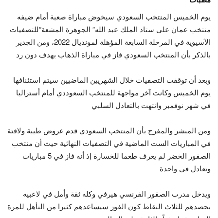
يوم الخميس المنتخب السعودي سيخوض مباراة صعبة أمام ضيفه
منتخب عمان على ستاد الملك عبد الله” الجوهرة المشعة”للتصفيات
الآسيوية في المرحلة السابعة المؤهلة لمونديال 2022، ومن الجدير
بالذكر بأن المنتخب السعودي فاز في مباراة الذهاب بهدف دون رد
وبعد أن توقفت التصفيات خلال الشهريين الماضيين سيتم استئنافها
يوم الخميس وكانت آخر مواجهة للمنتخب السعوددي أمام أستراليا
في شهر نوفمبر وانتهت بالتعادل السلبي
ومن المبشر والمفرح بأن المنتخب السعودي قدم عروض طيبة ولافتة
في المباريات الست الماضية في التصفيات النهائية حيث أن منتخب
الصقور الخضر لم يعرف طعما للخسارة إذ أنه فاز في 5 مباريات
وتعادل في واحدة
ويدخل مدرب الصقور الفرنسي هيرفي وكله ثقة وأمل في لاعبيه
بحصدهم للثلاث النقاط كون الفوز سيساعدهم كثيرا من التأهل للمرة