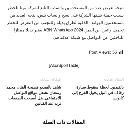
نتيجة تعرض عدد من المستخدمين واتساب التابع لشركة ميتا للحظر
بسبب حملة تشنها الشركةعلى نسخ واتساب بلس، يتجه العديد من
مستخدمين الهواتف الذكية لطرق بديلة وللتجنب من التعرض للحظر
تحميل واتس ابن اليمن ABN WhatsApp 2024 يعتبر بديلا ممتازا
للباحثين عن التواصل مع شبكة علاقتاهم.
Post Views:
56
[AlbaSportTable]
المقالة القادمة
المقالة السابقة
بالفيديو.. لحظة سقوط سيارة
شاهد بالفيديو فضيحة الفنان محمد
زفاف في النيل يحول الفرح إلى
رمضان تشعل مواقع التواصل
كابوس
الاجتماعي..هل أصبحت الصفعات
ترند عند الفنانين
المقالات ذات الصلة