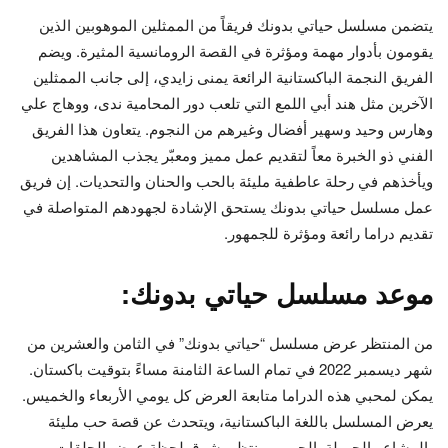
يتضمن مسلسل حياتي بدونك فريقاً من الممثلين الموهوبين الذين
يقومون بأدوار مهمة ومؤثرة في القصة الرومانسية المثيرة. ويضم
الفريق النجمة الباكستانية الرائعة يمنى زايدي، إلى جانب الممثلين
الآخرين مثل هند أبي اللمع التي تلعب دور المحامية ندى، ووهاج علي
وهارس وحيد وسهير أفضال وغيرهم من النجوم. يتعاون هذا الفريق
الفني ذو الخبرة معاً لتقديم عمل مميز ومعبّر يجذب المشاهدين
ويأخذهم في رحلة عاطفية مليئة بالحب والحنان والتحديات. إن فريق
عمل مسلسل حياتي بدونك يستحق الإشادة لجهودهم المتواصلة في
تقديم دراما رائعة ومؤثرة للجمهور.
موعد مسلسل حياتي بدونك:
من المنتظر عرض مسلسل “حياتي بدونك” في الثامن والعشرين من
شهر ديسمبر 2022 في تمام الساعة الثامنة مساءً بتوقيت باكستان.
يمكن لمحبي هذه الدراما متابعة العرض كل يومي الأربعاء والخميس.
يعرض المسلسل باللغة الباكستانية، ويتحدث عن قصة حب مليئة
بالمشاعر الجميلة. الجمهور ينتظر بشوق لحظة عرض الحلقات