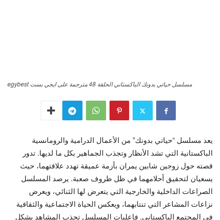
مسلسل حياتي بدونك الباكستاني الحلقة 48 مترجمة على ايجي بست egybest
يعد مسلسل “حياتي بدونك” من الأعمال الدرامية والرومانسية
الباكستانية التي تشد الأنظار وتجذب الجماهير بكل ما لديها. تدور
قصته حول زوجين شابين يمران بأزمة عميقة تهدد علاقتهما، حيث
يسعيان لتحقيق أحلامهما في ظل ظروف صعبة. يرصد المسلسل
الصراعات الداخلية والخارجية التي يتعرض لها الثنائي، ويعرض
نزاعات المشاعر التي تنتابهما، ويعكس الحياة الاجتماعية والثقافية
في المجتمع الباكستاني. فاعليات المسلسل تجذب المشاهد بشكل