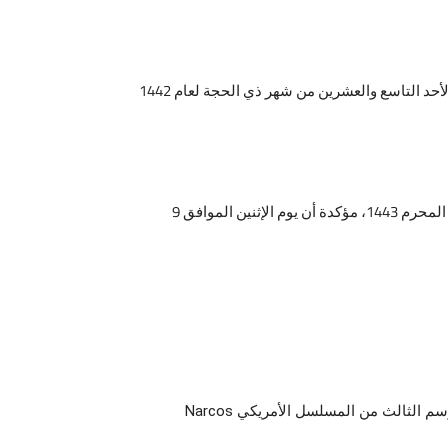
أعلنت دار الإفتاء المصرية من خلال استطلاعتها، هلال شهر محرم لعام ألف وأربعمائة وثلاثة وأربعين هجرياً بعد غروب شمس يوم الأحد التاسع والعشرين من شهر ذي الحجة لعام 1442
وأكدت دار الإفتاء في بيان رسمي نشرته لها أنه تحقق لديها شرعاً من النتائج البصرية الشرعية الصحيحة بعد ثبوت رؤية هلال شهر المحرم 1443، مؤكدة أن يوم الإثنين الموافق 9
رسمياً .. موعد عرض حلقات الموسم الثالث من المسلسل الأمريكي Narcos