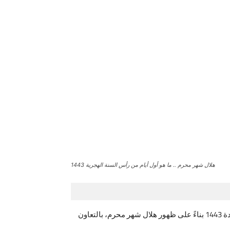
هلال شهر محرم .. ما هو أول أيام من رأس السنة الهجرية 1443
رأس السنة الهجرية 1443، يتداول رواد مواقع التواصل الاجتماعي عبر مختلف منصاته في مصر، عن أول أيام السنة الهجرية الجديدة 1443 بناءً على ظهور هلال شهر محرم، بالتعاون