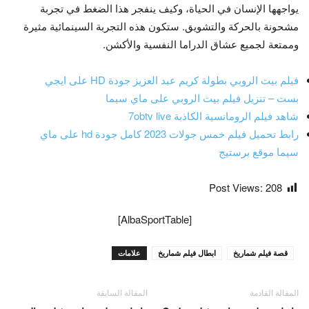
يواجهها الإنسان في الحياة، وكيف ينفجر هذا الضغط في تجربة
مشحونة بالحركة والتشويق. ستكون هذه التجربة السينمائية مثيرة
وممتعة لجميع عشاق الدراما النفسية والأكشن.
فيلم بيت الروبي بطولة كريم عبد العزيز جودة HD على ايجي
بست – تنزيل فيلم بيت الروبي على ماي سيما
شاهد فيلم الرومانسية الكاذبة 7obtv live
رابط تحميل فيلم خمس جولات 2023 كامل جودة hd على ماي
سيما موقع برستيج
Post Views:
208
[AlbaSportTable]
قصة فيلم شماريخ
ابطال فيلم شماريخ
علامات
المقالة القادمة
المقالة السابقة