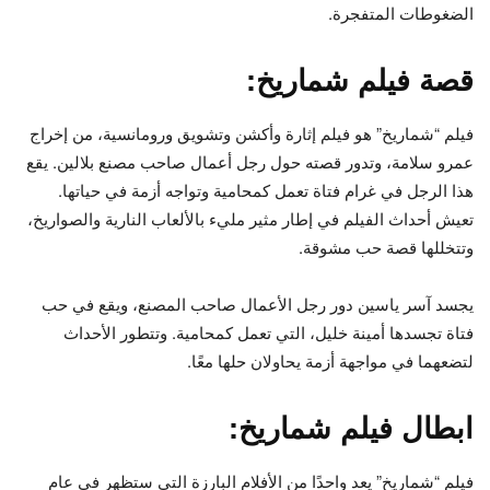
الضغوطات المتفجرة.
قصة فيلم شماريخ:
فيلم “شماريخ” هو فيلم إثارة وأكشن وتشويق ورومانسية، من إخراج
عمرو سلامة، وتدور قصته حول رجل أعمال صاحب مصنع بلالين. يقع
هذا الرجل في غرام فتاة تعمل كمحامية وتواجه أزمة في حياتها.
تعيش أحداث الفيلم في إطار مثير مليء بالألعاب النارية والصواريخ،
وتتخللها قصة حب مشوقة.
يجسد آسر ياسين دور رجل الأعمال صاحب المصنع، ويقع في حب
فتاة تجسدها أمينة خليل، التي تعمل كمحامية. وتتطور الأحداث
لتضعهما في مواجهة أزمة يحاولان حلها معًا.
ابطال فيلم شماريخ:
فيلم “شماريخ” يعد واحدًا من الأفلام البارزة التي ستظهر في عام