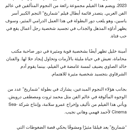
2023. ويضم هذا الفيلم مجموعة رائعة من النجوم المتألقين في عالم
الفن العربي. يتصدر قائمة أبطال فيلم “شماريخ” النجم الكبير آسر
ياسين، وهو يلعب دور البطولة في هذا العمل الدرامي المثير، وسوف
يظهر أداؤه المذهل والجذاب في تجسيد شخصية رجل أعمال يقع في
حب فتاة.
أمينة خليل تظهر أيضًا بشخصية قوية ومثيرة في دور صاحبة مكتب
محاماة، تعيش في حياة مليئة بالأزمات وتحاول إيجاد حلا لها. والفنان
خالد الصاوي يضيف لمسة غامضة في الفيلم، بينما يقوم آدم
الشرقاوي بتجسيد شخصية مثيرة للاهتمام.
بجانب هؤلاء النجوم المبدعين، يشارك في بطولة “شماريخ” عدد من
الوجوه المألوفة في عالم الفن مثل محمد ثروت ومصطفى درويش.
ويأتي هذا الفيلم من تأليف وإخراج عمرو سلامة، وإنتاج شركة Sea-
Cinema لأحمد فهمي وهاني نجيب.
“شماريخ” يعد فيلمًا مثيرًا ومشوقًا يحكي قصة الضغوطات التي