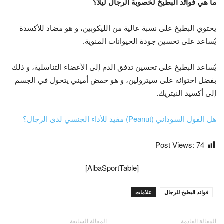
ما هي فوائد البطيخ لخصوبة الرجال ليلاً؟
يحتوي البطيخ على نسبة عالية من الليكوبين، و هو مضاد للأكسدة
يُساعد على تحسين جودة الحيوانات المنوية.
يُساعد البطيخ على تحسين تدفق الدم إلى الأعضاء التناسلية، و ذلك
بفضل احتوائه على سيترولين، و هو حمض أميني يتحول في الجسم
إلى أكسيد النيتريك.
هل الفول السوداني (Peanut) مفيد للأداء الجنسي لدى الرجال؟
Post Views:
74
[AlbaSportTable]
فوائد البطيخ للرجال
علامات
المقالة القادمة
المقالة السابقة