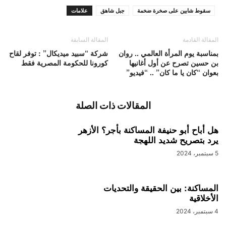
سقوط شابين على صخرة ضخمة
جبل شاهق
علامات
المقالة القادمة
المقالة السابقة
بمناسبة يوم المرأة العالمي .. روان
شركة “سبيد ميديكال” : توفر لقاح
بن حسين تصرح عن أول أغانيها
كورونا للحكومة المصرية فقط
بعوان “كان يا ما كان” .. “فيديو”
المقالات ذات الصلة
هل أباح أبو حنيفة المساكنة بأجر؟ الأزهر
يرد بتصريح شديد اللهجة
5 سبتمبر، 2024
المساكنة: بين الحقيقة والتحديات
الأخلاقية
4 سبتمبر، 2024