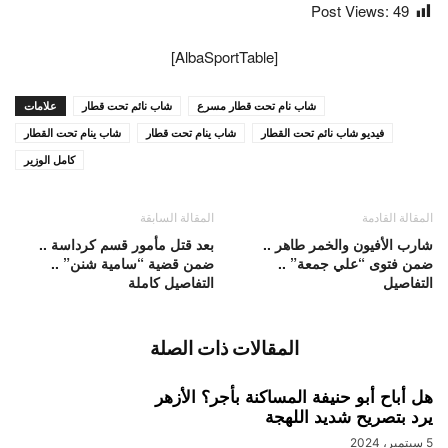
Post Views:
49
[AlbaSportTable]
شاب نام تحت قطار مسرع
شاب نائم تحت قطار
علامات
فيديو شاب نائم تحت القطار
شاب ينام تحت قطار
شاب ينام تحت القطار
كامل الوزير
المقالة القادمة
المقالة السابقة
شارب الأفيون والخمر طاهر ..
بعد قتل مأمور قسم كرداسة ..
ضمن فتوى “علي جمعة” ..
ضمن قضية “سامية شنن” ..
التفاصيل
التفاصيل كاملة
المقالات ذات الصلة
هل أباح أبو حنيفة المساكنة بأجر؟ الأزهر
يرد بتصريح شديد اللهجة
5 سبتمبر، 2024