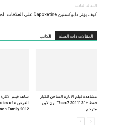
المقالة القادمة
كيف يؤثر دابوكستين Dapoxetine على العلاقات الجنسية
المقالات ذات الصلة
الكاتب
مشاهدة فيلم الاثارة الساخن للكبار
شاهد فيلم الاثارة
فقط +31 “7sex7 2011” اون لاين
العرض  of a
مترجم
French Family 2012 بجودة 