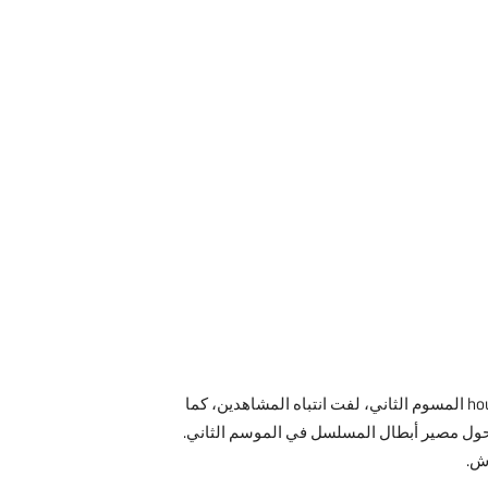
شاهد أون لاين الحلقة الثامن من مسلسل house of the dragon بجودة عالية وبدون اعلانات. مسلسل مسلسل house of the dragon المسوم الثاني، لفت انتباه المشاهدين، كما
 لاقى استحسان المتابعين وسط جدل كبير حول مصير أبطال المسلسل في الموسم الثاني.