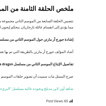
ملخص الحلقة الثامنة من الموسم الثان
تتضمن الحلقة السابعة من الموسم الثاني مجموعة من ا
مما يؤدي إلى انقسام عائلة تارجاريان. يتحكم إيجون ا
إشادة جورج آر مارتن حول الموسم الثاني من مسلسل se of the dragon
أشاد المؤلف جورج آر مارتن بالطريقة التي تم بها تعديل قصته الأصلي
تفاصيل الإنتاج الموسم الثاني من مسلسل house of the dragon
صرح الممثل مات سميث أن تصوير حلقات الموسم الثالث من المقرر أن يبدأ في نهاية 
شاهد أون لاين مدبلج وبجودة عالية مسلسل “البريء” he Innocent
Post Views:
65