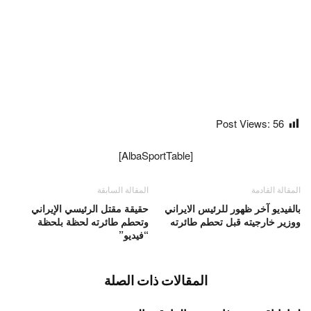
Post Views:
56
[AlbaSportTable]
المقالة القادمة
المقالة السابقة
بالفيديو آخر ظهور للرئيس الايراني
حقيقة مقتل الرئيسي الإيراني
ووزير خارجيته قبل تحطم طائرته
وتحطم طائرته لحظة بلحظة
“فيديو”
المقالات ذات الصلة