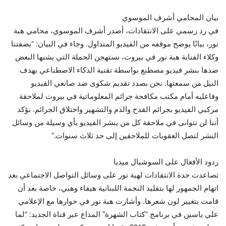
بيان المحامي أشرف الموسوي
في رد رسمي على الانتقادات، أصدر أشرف الموسوي، محامي هبة
نور، بيانًا يوضح موقفه من الفيديو المتداول. وجاء في البيان: “بصفتنا
وكلاء الفنانة هبة نور في بيروت، نستهجن الحملة التي يشنها البعض
ضدها بنشر فيديو مصطنع بواسطة تقنية الذكاء الاصطناعي بهدف
النيل من سمعتها. نحن بصدد تقديم شكوى ضد صانعي الفيديو
وفاعليه أمام مكتب مكافحة جرائم المعلوماتية في بيروت لملاحقة
مركبي الفيديو بجرائم القدح والذم والتشهير واختلاق الجرائم. نؤكد
أننا لن نتوانى في ملاحقة كل من ينشر الفيديو بأي وسيلة من وسائل
النشر لتصل العقوبات للملاحقين إلى حد ثلاث سنوات.”
ردود الأفعال على السوشيال ميديا
تصاعدت حدة الانتقادات لهبة نور على وسائل التواصل الاجتماعي بعد
اتهام الجمهور لها بتقليد النجمة اللبنانية هيفاء وهبي، خاصة بعد أن
قامت بتغيير لون شعرها. وأشارت هبة نور في حوارها مع الإعلامي
علي ياسين في برنامج “كتاب الشهرة” المذاع عبر قناة الجديد: “لما