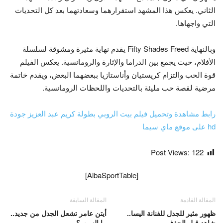
الثاني. يعكس هذا المشهد استقرارهما وسعادتهما بعد كل التحديات
التي واجهاها.
وبالنهاية Fifty Shades Freed يقدم نهاية مثيرة ومشوقة لسلسلة
الأفلام، حيث يجمع بين الدراما والإثارة والرومانسية. يعكس الفيلم
قوة الحب والتزام كريستيان وأناستازيا ببعضهما البعض، ويقدم خاتمة
مرضية لقصة حب مليئة بالتحديات واللحظات الرومانسية.
رابط مشاهدة وتحميل فيلم بيت الروبي بطولة كريم عبد العزيز جودة
hd على موقع ماي سيما
Post Views:
122
[AlbaSportTable]
المقالة القادمة
المقالة السابقة
ظهور مثير للجدل للفنانة اليسا..
أيتن عامر تشعل الجدل من جديد..
شاهد قبل الحذف
ما السبب؟