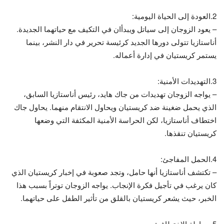
2.العودة إلى الحياة اليومية:
– يعود الزوجان إلى سياتل ويبدأان في التكيف مع حياتهما الجديدة.
أناستازيا تتولى دورها الجديد كرئيسة تحرير في دار النشر، بينما
يستمر كريستيان في إدارة أعماله.
3.التهديدات الأمنية:
– يواجه الزوجان تهديدات من جاك هايد، رئيس أناستازيا السابق،
الذي يحمل ضغينة ضد كريستيان ويحاول الانتقام منهما. يحاول جاك
اختطاف أناستازيا، لكن الحراسة الأمنية المكثفة التي وضعها
كريستيان تنقذها.
4.الحمل المفاجئ:
– تكتشف أناستازيا أنها حامل، وتجد صعوبة في إخبار كريستيان الذي
كان يرغب في تأجيل فكرة الإنجاب. يواجه الزوجان توتراً بسبب هذا
الخبر، حيث يشعر كريستيان بالقلق من تأثير الطفل على حياتهما.
5.محاولة الاختطاف: