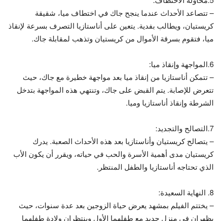
– تتصاعد الأحداث عندما ينجح جاك في اختطاف ميا، شقيقة
كريستيان، ويطالب بفدية. يتعين على أناستازيا التصرف بسرعة لإنقاذ
ميا، فتقوم بسرقة الأموال من كريستيان وتذهب لمقابلة جاك.
6.المواجهة وإنقاذ ميا:
– تتمكن أناستازيا من إنقاذ ميا بعد مواجهة خطيرة مع جاك، حيث
تتعرض للإصابة. يتم القبض على جاك، وتنتهي هذه المواجهة بتدخل
الشرطة وإنقاذ أناستازيا وميا.
7.التصالح والتجديد:
– يتصالح كريستيان وأناستازيا بعد هذه الأحداث الصعبة. يدرك
كريستيان مدى أهمية الأسرة والحب في حياته، ويقرر أن يكون الأب
الذي تحتاجه أناستازيا والطفل المنتظر.
8. النهاية السعيدة:
– يختتم الفيلم بمشهد يعرض حياة الزوجين بعد عدة سنوات، حيث
يظهران في منزل جديد مع طفلهما الأول وينتظران ولادة طفلهما