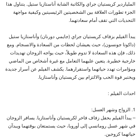
الملياردير كريستيان جراي والكاتبة الشابة أناستازيا ستيل. يتناول هذا
الجزء تطورات العلاقة بين الشخصيتين الرئيسيتين وكيفية مواجهة
التحديات التي تقف أمام سعادتهما.
يبدأ الفيلم بزفاف كريستيان جراي (جايمي دورنان) وأناستازيا ستيل
(داكوتا جونسون)، حيث يعيشان لحظات من السعادة والانسجام. ومع
ذلك، فإن هذه السعادة لا تدوم طويلاً، حيث يواجه الزوجان تهديدات
خارجية خطيرة. يتعين عليهما التعامل مع غيرة أشخاص من الماضي
ومؤامرات تهدد حياتهما واستقرارهما. يكشف الفيلم عن أسرار جديدة
ويختبر قوة الحب والالتزام بين كريستيان وأناستازيا.
احداث الفيلم :
1. الزواج وشهر العسل:
– يبدأ الفيلم بحفل زفاف فاخر لكريستيان وأناستازيا. يسافر الزوجان
في شهر عسل رومانسي إلى أوروبا، حيث يستمتعان بوقتهما ويبدآن
حياتهما كزوجين.