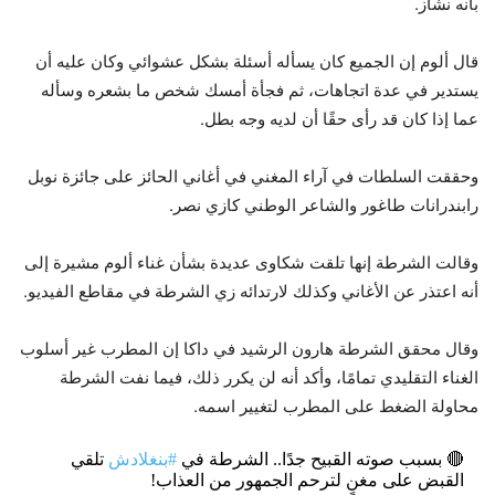
بأنه نشاز.
قال ألوم إن الجميع كان يسأله أسئلة بشكل عشوائي وكان عليه أن
يستدير في عدة اتجاهات، ثم فجأة أمسك شخص ما بشعره وسأله
عما إذا كان قد رأى حقًا أن لديه وجه بطل.
وحققت السلطات في آراء المغني في أغاني الحائز على جائزة نوبل
رابندرانات طاغور والشاعر الوطني كازي نصر.
وقالت الشرطة إنها تلقت شكاوى عديدة بشأن غناء ألوم مشيرة إلى
أنه اعتذر عن الأغاني وكذلك لارتدائه زي الشرطة في مقاطع الفيديو.
وقال محقق الشرطة هارون الرشيد في داكا إن المطرب غير أسلوب
الغناء التقليدي تمامًا، وأكد أنه لن يكرر ذلك، فيما نفت الشرطة
محاولة الضغط على المطرب لتغيير اسمه.
🔴 بسبب صوته القبيح جدًا.. الشرطة في
#بنغلادش
تلقي
القبض على مغنٍ لترحم الجمهور من العذاب!