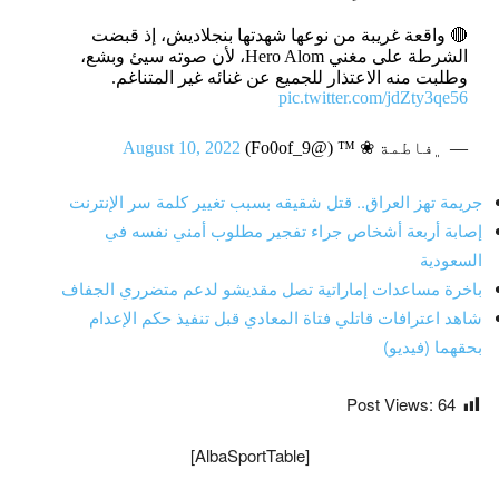
🔴 واقعة غريبة من نوعها شهدتها بنجلاديش، إذ قبضت
الشرطة على مغني Hero Alom، لأن صوته سيئ وبشع،
وطلبت منه الاعتذار للجميع عن غنائه غير المتناغم.
pic.twitter.com/jdZty3qe56
— ﮼فاطمة ❀ ™ (@Fo0of_9)
August 10, 2022
جريمة تهز العراق.. قتل شقيقه بسبب تغيير كلمة سر الإنترنت
إصابة أربعة أشخاص جراء تفجير مطلوب أمني نفسه في
السعودية
باخرة مساعدات إماراتية تصل مقديشو لدعم متضرري الجفاف
شاهد اعترافات قاتلي فتاة المعادي قبل تنفيذ حكم الإعدام
بحقهما (فيديو)
Post Views:
64
[AlbaSportTable]