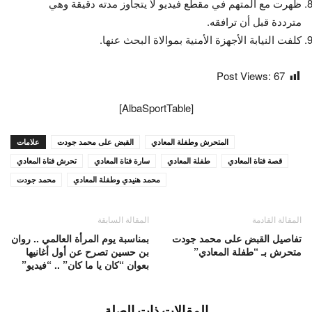
ظهرت مع المتهم في مقطع فيديو لا يتجاوز مدته دقيقة وهي
مترددة قبل أن ترافقه.
كلفت النيابة الأجهزة الأمنية بموالاة البحث عنها.
Post Views:
67
[AlbaSportTable]
المتحرش وطفلة المعادي
القبض على محمد جودت
علامات
قصة فتاة المعادي
طفلة المعادي
سارة فتاة المعادي
تحرش فتاة المعادي
محمد هنيدي وطفلة المعادي
محمد جودت
المقالة القادمة
المقالة السابقة
تفاصيل القبض على محمد جودت
بمناسبة يوم المرأة العالمي .. روان
متحرش بـ “طفلة المعادي”
بن حسين تصرح عن أول أغانيها
بعوان “كان يا ما كان” .. “فيديو”
المقالات ذات الصلة