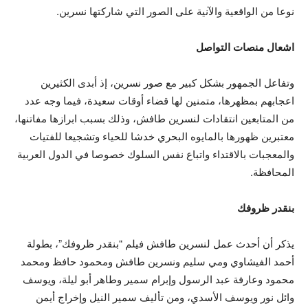
نوعا من الواقعية والآنية على الصور التي شاركتها نسرين.
اشعال منصات التواصل
وتفاعل الجمهور بشكل كبير مع صور نسرين، إذ أبدى الكثيرين
اعجابهم بمظهرها، متمنين لها قضاء أوقات سعيدة، فيما وجه عدد
من المتابعين انتقادات لنسرين طافش، وذلك بسبب ابرازها مفاتنها،
معتبرين ظهورها بالمايوه البحري خدشا للحياء وتشجيعا للفتيات
والمعجبات بالاقتداء واتباع نفس السلوك خصوصا في الدول العربية
المحافظة.
بنقدر ظروفك
يذكر أن أحدث عمل لنسرين طافش فيلم “بنقدر ظروفك”، بطولة
أحمد الفيشاوي ومي سليم ونسرين طافش ومحمود حافظ ومحمد
محمود وعارفة عبد الرسول وإبرام سمير وطاهر أبو ليلة، ويوسف
وائل نور ويوسف الأسدي، ومن تأليف سمير النيل وإخراج أيمن