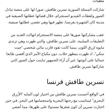
مطبات
شاركت الممثلة السورية نسرين طافش، صورا لها على منصة تبادل
الصور ولقطات الفيديو انستجرام، خلال قضائها عطلتها الصيفية في
مدينة كان الشهيرة بفرنسا، تظهر فيها وهي تقضي عطلتها صيفية.
عقب مشاركتها صورها على منصة الانستجرام انهالت العديد من
التعليقات السلبية، على نسرين طافش، والتي ظهرت وهي ترتدي
مايوه ازرق اللون، بينما كانت تقود قارب مائي شخصي “جيت
سكي”، اذ ظهرت بمظهر خلاب، دون مكياج الأمر الذي أفصى طابعا
جماليا على أنوثتها. غير أن آراء الجمهور تباينت حول الصور التي
شاركتها نسرين طافش.
نسرين طافش فرنسا
في الواقع أحسنت نسرين طافش من اختيار لون المايه “الأزرق
البحري” ليتناسب مع رحتها البحرية واستجمامها في البحر، في حين
اختارت نسرين أن كون شعرها مسدولا على ظهرها، مما أضفى