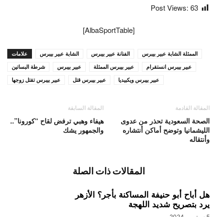
Post Views:
63
[AlbaSportTable]
الممثلة الشابة عبير بيبرس
الفنانة عبير بيبرس
الشابة عبير بيبرس
علامات
عبير بيبرس انستقرام
عبير بيبرس الممثلة
عبير بيبرس
شرطة البساتين
عبير بيبرس ويكبيديا
عبير بيبرس قتل
عبير بيبرس تقتل زوجها
المقالة القادمة
المقالة السابقة
الصحة السعودية تحذر من عدوى
هيفاء وهبي ترفض لقاح “كورونا”..
الليشمانيا وتوضح أماكن أنتشاره
والجمهور يشك
وأنتقاله
المقالات ذات الصلة
هل أباح أبو حنيفة المساكنة بأجر؟ الأزهر
يرد بتصريح شديد اللهجة
5 سبتمبر، 2024