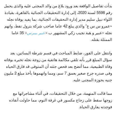
بدأت تفاصيل الواقعة بعد ورود بلاغ من والد المجنى عليه والذى يحمل
رقم 5598 لسنة 2020، إلى إدارة التحقيقات الجنائية بالقاهرة، بقيادة
اللواء نبيل سليم مدير إدارة التحقيقات الجنائية، بما يفيد بوفاة نجله
«عمرو س س ع” والذي يبلغ 42 عاما صاحب شركة بترول نفط، واتهم
نجله «عبير و هبة نجيب زكي المشهور ب «
عبير بيبرس
» 35 عاما
الممثلة بقتله.
وانتقل على الفور، ضابط المباحث في قسم شرطة البساتين، بعد
سؤال المبلغ قرر بأنه تلقي مكالمة هاتفية من زوجة نجله تخبره بوفاته
وفاة الطبيعية، مما أتضح بعد فحص جثته أن المتوفى قد فارق الحياه
وفى صدره جرح صغير بعمق 7 سم، ومما واتهموها بأخذ مبلغ 2 مليون
جنيه بحوزة المجنى عليه.
مما قالت المتهمة، من خلال التحقيقات، في أثناء مشاجراتها مع
زوجها سقط على زجاج مكسور في غرفة النوم، مما حاولت أنقاذه
فوجدته يفارق الحياة.