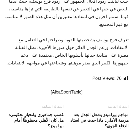
حيث تباينت ردود أفعال الجمهور على ردود فرح يوسف، حيث أيدها
البعض في حقها في التعبير عن نفسها بالطريقة التي تراها مناسبة،
فيما استمر اخرون في انتقادها معتبرين أن مثل هذه الصور لا تتناسب
مع قيم المجتمع.
تعرف فرح يوسف بشخصيتها القوية وصراحتها في التعامل مع
الانتقادات. ورغم الجدل الدائر حول صورها الأخيرة، تظل الفنانة
مصرة على متابعة حياتها بأسلوبها الخاص، معتمدة على دعم
جمهورها الكبير الذي يقدر موهبتها وشجاعتها في مواجهة الانتقادات.
Post Views:
76
[AlbaSportTable]
المقالة القادمة
المقالة السابقة
مهاجم بيراميدز يشعل الجدل بعد
غضب جماهيري وانحياز تحكيمي:
هزيمة الأهلي: ماذا حدث في استاد
هل كان الأهلي محظوظًا أمام
الدفاع الجوي؟
بيراميدز؟