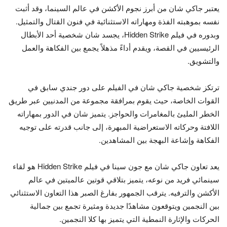
يعتبر جاكي شان من أبرز نجوم الأكشن في عالم السينما، وقد أثبت
نفسه بموهبته الفذة ومهاراته الاستثنائية في فنون القتال والتمثيل.
وبدوره في فيلم Hidden Strike، يجسد شان شخصية أحد الأبطال
الرئيسيين في القصة، ويقدم أداءً مذهلاً يجمع بين الفكاهة والعمل
والتشويق.
ترتكز شخصية جاكي شان في الفيلم على دور جندي سابق في
القوات الخاصة، حيث يقوم بمرافقة مجموعة من المدنيين عبر طريق
الخطر المليئ بالمغامرات والحواجز. يتميز شان في الدور بمهاراته
اللافتة وحركاته الاستعراضية المبهرة، إلى جانب قدرته على توجيه
الفكاهة وإشاعة البهجة بين المشاهدين.
يعد تعاون جاكي شان مع جون سينا في فيلم Hidden Strike هو لقاء
سينمائي فريد من نوعه، يتميز بتلاقي قوتين عالميتين في عالم
الأكشن والترفيه. يترقب الجمهور بفارغ الصبر هذا التعاون الاستثنائي
بين النجمين ويتوقعون مشاهدًا جديدة ومثيرة تجمع بين جمالية
الحركات والإثارة النمطية التي يتميز بها كلا النجمين.