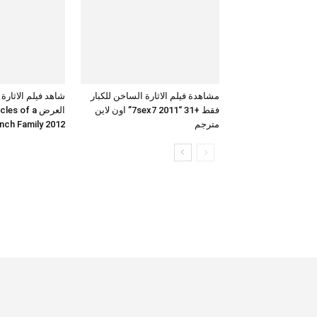
مشاهدة فيلم الاثارة الساخن للكبار
شاهد فيلم الاثارة
فقط +31 “7sex7 2011” اون لاين
العرض  of a
مترجم
French Family 2012 بجودة 