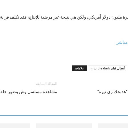
ة مليون دولار أمريكي، ولكن هي نتيجة غير مرضية للإنتاج، فقد تكلف قرابة 
أبطال فيلم into the dark
علامات
المقالة السابقة
 “هدبحك زي نيرة”
مشاهدة مسلسل وش وضهر حلقة 4 الرابعة كاملة مترج