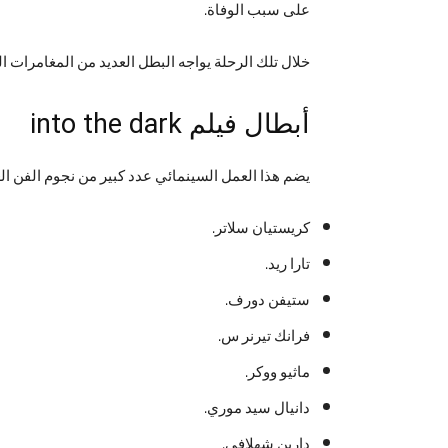
على سبب الوفاة.
خلال تلك الرحلة يواجه البطل العديد من المغامرات ا
أبطال فيلم into the dark
يضم هذا العمل السينمائي عدد كبير من نجوم الفن الغر
كريستيان سلاتر.
تارا ريد.
ستيفن دورف.
فرانك تيرنر س.
ماثيو ووكر.
دانيال سيد موري.
دارين شهلافي.