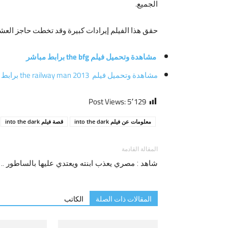
الجميع.
حقق هذا الفيلم إيرادات كبيرة وقد تخطت حاجز العشر
مشاهدة وتحميل فيلم the bfg برابط مباشر
مشاهدة وتحميل فيلم the railway man 2013 برابط مباشر
Post Views:
5٬129
معلومات عن فيلم into the dark
قصة فيلم into the dark
المقالة القادمة
شاهد : مصري يعذب ابنته ويعتدي عليها بالساطور ..
المقالات ذات الصلة
الكاتب