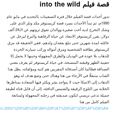
قصة فيلم into the wild
تدور أحداث قصة الفيلم خلال فترة التسعينات بالتحديد في مايو عام
1990م، ثم تبدأ الأحداث بسرد قصة كريستوفر مكد ونلز الذي على
وشك التخرج لديه أخت صغيرة ووالدان تفوق ثروتهم عن الـ24 ألف
دولار، يقرر كريستوفر الابتعاد عن حياة الرفاهية والبزغ ليرحل عن
عائلته لمدة شهرين حتى تبلغ بفقدان ولدهم، ففي الحقيقة قد مزق
كريستوفر بطاقته الشخصية ومزق أمواله وركب سيارته الخردة
للذهاب بلا عودة في الوديان والطرق المجهولة وحينها لا يحمل إلا
حقيبة الظهر وقبعته المتسخة، في حياة كريستوفر لم يعرف معني
الصداقة فطالما كان أصدقائه المقربين هم كتبه ومؤلفاته، يظل هذا
الشاب متنقلًا في الأرجاء من هنا وهناك حتى وضع هدف له وهو
الذهاب إلى الاسكا حيث لا يتواجد بشر ويكثر فيها السعادة بمناظرها
الخلابة من الثلوج الرقيقة والشمس الدافئة، إلى أن قابل فتاة لطيفة
جميلة تدعى تريسي لتكون صديقته في رحلته المجهولة ولمتابعة
الفيلم كامل من هنا
best.film:2053/%D9%85%D8%B4%D8%A7%D9%87%D8%AF%D8%A9-