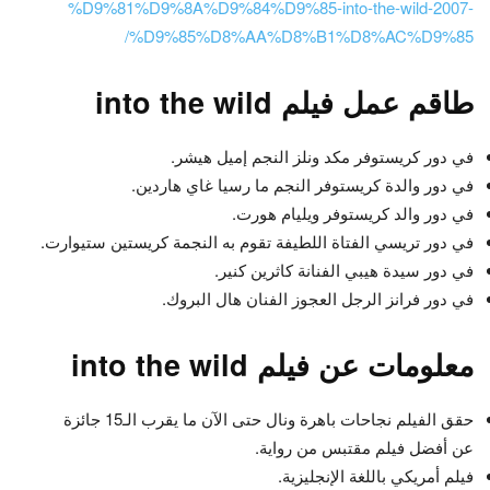
%D9%81%D9%8A%D9%84%D9%85-into-the-wild-2007-
%D9%85%D8%AA%D8%B1%D8%AC%D9%85/
طاقم عمل فيلم into the wild
في دور كريستوفر مكد ونلز النجم إميل هيشر.
في دور والدة كريستوفر النجم ما رسيا غاي هاردين.
في دور والد كريستوفر ويليام هورت.
في دور تريسي الفتاة اللطيفة تقوم به النجمة كريستين ستيوارت.
في دور سيدة هيبي الفنانة كاثرين كنير.
في دور فرانز الرجل العجوز الفنان هال البروك.
معلومات عن فيلم into the wild
حقق الفيلم نجاحات باهرة ونال حتى الآن ما يقرب الـ15 جائزة
عن أفضل فيلم مقتبس من رواية.
فيلم أمريكي باللغة الإنجليزية.