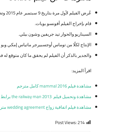
عُرض الفيلم لأول مرة بتاريخ 9 سبتمبر عام 2015 وتصل مدة عرض الفيلم 101 دقيقة والفريق القائم على الفيلم هم:
قام بإخراج الفيلم أفونسو بويات.
السيناريو والحوار تيد جريفين وشون بيلي.
الإنتاج لكلًا من توماس أوجسبيرجر ماتياس إمكي وبو
والجدير بالذكر أن الفيلم لم يحقق ما كان متوقع له ف
اقرأ المزيد:
مشاهدة فيلم mammal 2016 كامل مترجم
مشاهدة وتحميل فيلم the railway man 2013 برابط مباشر
مشاهدة فيلم اتفاقية زواج wedding agreement مترجم كامل
Post Views:
214