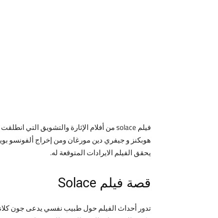
هوبكنز و جيفري دين مورغان ومن إخراج ألفونسو بويا
يحقق الفيلم الايرادات المتوقعة له.
قصة فيلم Solace
تدور أحداث الفيلم حول طبيب نفسي يدعى جون كلانسي 