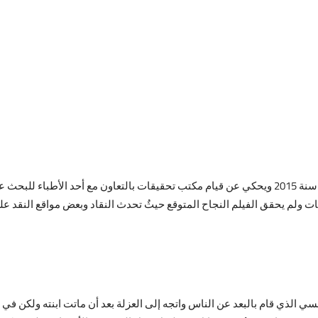
فيلم solace من أفلام الإثارة والتشويق التي انطلقت سنة 2015 ويحكي عن قيام مكتب تحقيقات بالتعا
ت ولم يحقق الفيلم النجاح المتوقع حيثُ تحدث النقاد وبعض مواقع النقد ع
الذي قام بالبعد عن الناس واتجه إلى العزلة بعد أن ماتت ابنته ولكن في أح