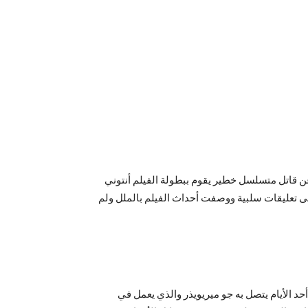
ون مع أحد الأطباء للبحث عن قاتل متسلسل خطير يقوم ببطولة الفيلم أنتوني
لى تعليقات سلبية ووصفت أحداث الفيلم بالملل ولم
د الأيام يتصل به جو ميريويذر والذي يعمل في