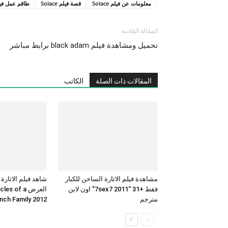
معلومات عن فيلم Solace
قصة فيلم Solace
طاقم عمل فيلم ce
المقالة القادمة
تحميل ومشاهدة فيلم black adam برابط مباشر
المقالات ذات الصلة
الكاتب
مشاهدة فيلم الاثارة الساخن للكبار
شاهد فيلم الاثارة
فقط +31 “7sex7 2011” اون لاين
العرض  of a
مترجم
French Family 2012 بجودة 