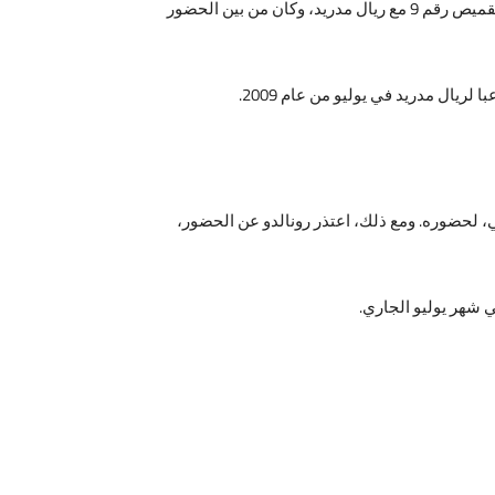
أقيم الحفل مساء أمس الثلاثاء في ملعب سانتياجو برنابيو، حيث تم تقديمه وسط حضور أكثر من 80 ألف مشجع. سيرتدي مبابي القميص رقم 9 مع ريال مدريد، وكان من بين الحضور
ي، لحضوره. ومع ذلك، اعتذر رونالدو عن الحضور،