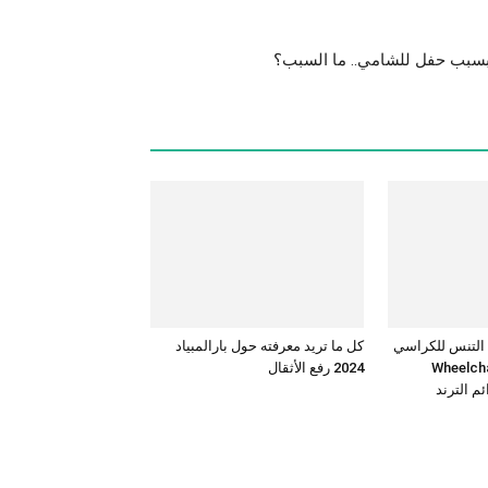
ا بسبب حفل للشامي.. ما السبب؟
 التنس للكراسي
كل ما تريد معرفته حول بارالمبياد
Wheelchair t
2024 رفع الأثقال
م الترند