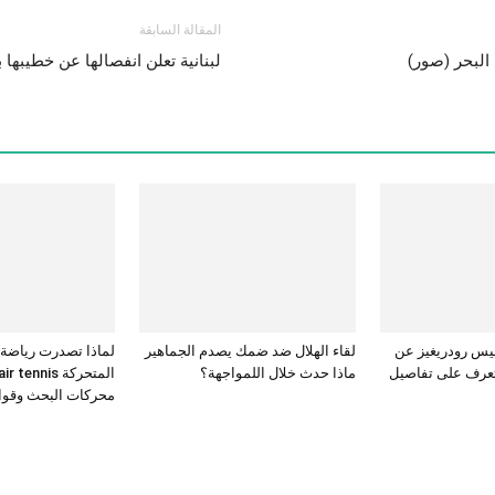
المقالة السابقة
البحر (صور)
لبنانية تعلن انفصالها عن خطيبه
يس رودريغيز عن
لقاء الهلال ضد ضمك يصدم الجماهير
لماذا تصدرت رياضة
تعرف على تفاصيل
ماذا حدث خلال اللمواجهة؟
المتحركة ennis
محركات البحث وقوائ