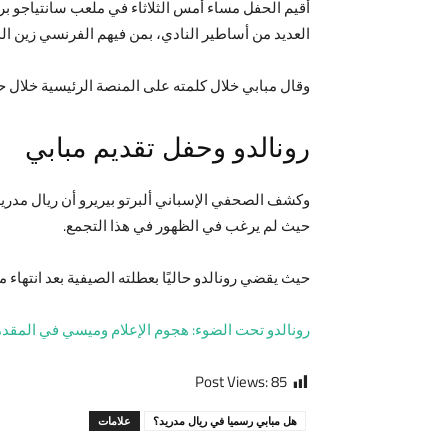
العديد من أساطير النادي، بمن فيهم الفرنسي زين الد
وقال مبابي خلال كلمته على المنصة الرئيسية خلال حفله 1، 2، 3..هلال مدريد، وهي الجملة ذاتها التي نطقها رونالدو عند تقديمه لاعبا لريال مدريد في يوليو 
رونالدو وحفل تقديم مبابي
وكشف الصحفي الإسباني ألبرتو بيريرو أن ريال مدريد
حيث لم يرغب في الظهور في هذا التجمع.
حيث يقضي رونالدو حاليًا بعطلته الصيفية بعد انتهاء مشاركته مع 
رونالدو تحت الضوء: هجوم الإعلام وميسي في المقد
Post Views:
85
هل مبابي رسميا في ريال مدريد؟
علامات