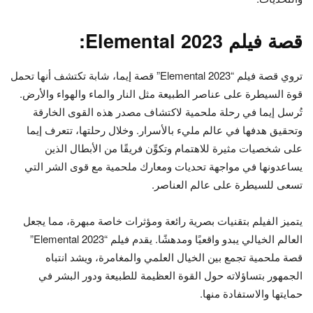
قصة فيلم Elemental 2023:
تروي قصة فيلم “Elemental 2023” قصة إيما، شابة تكتشف أنها تحمل
قوة السيطرة على عناصر الطبيعة مثل النار والماء والهواء والأرض.
تُرسل إيما في رحلة ملحمية لاكتشاف مصدر هذه القوى الخارقة
وتحقيق هدفها في عالم مليء بالأسرار. وخلال رحلتها، تتعرف إيما
على شخصيات مثيرة للاهتمام وتكوِّن فريقًا من الأبطال الذين
يساعدونها في مواجهة تحديات ومعارك ملحمية مع قوى الشر التي
تسعى للسيطرة على عالم العناصر.
يتميز الفيلم بتقنيات بصرية رائعة ومؤثرات خاصة مبهرة، مما يجعل
العالم الخيالي يبدو واقعيًا ومدهشًا. يقدم فيلم “Elemental 2023”
قصة ملحمية تجمع بين الخيال العلمي والمغامرة، ويشد انتباه
الجمهور بتساؤلاته حول القوة العظيمة للطبيعة ودور البشر في
حمايتها والاستفادة منها.