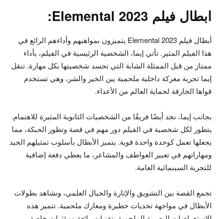
ابطال فيلم Elemental 2023:
أبطال فيلم Elemental 2023 يتميزون بمواهبهم وأداءهم الرائع في
هذا الفيلم المثير. تأتي إيما، الشخصية الرئيسية في الفيلم، بأداء
ممتاز من قبل الممثلة الشابة التي تجسد شخصيتها بكل مهارة. تنقل
إيما تجربة معركة داخلية ملحمية بين الخير والشر، وهي تستخدم
قواها الخارقة لحماية العالم من الأعداء.
بجانب إيما، نجد أيضًا فريقًا من الشخصيات الثانوية المثيرة للاهتمام.
يتطور لكل شخصية في الفيلم دور مهم في قصة وتطور الحبكة، مما
يجعلها تعمل كوحدة واحدة قوية. يتميز الأبطال بأسلوب تمثيلهم الجيد
ومهاراتهم في تعبير العواطف والمشاعر، ما يعطي دفعة إضافية
للتجربة السينمائية العامة.
تجمع القصة بين التشويق والإثارة والخيال العلمي، ونشاهد بطولات
الأبطال في مواجهة تحديات خطيرة ومعارك ملحمية. تتميز هذه
الاستعراضات البصرية الملحمية بتقنيات رائعة ومؤثرات خاصة