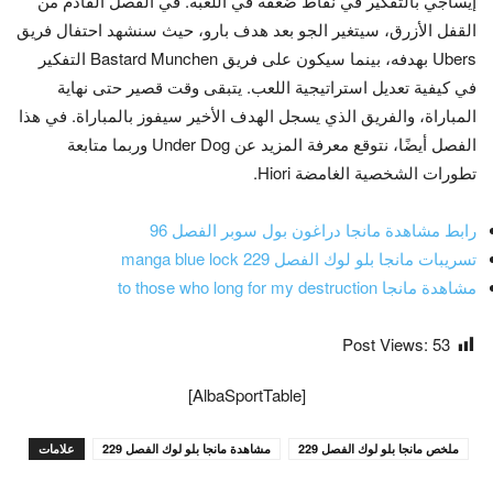
إيساجي بالتفكير في نقاط ضعفه في اللعبة. في الفصل القادم من
القفل الأزرق، سيتغير الجو بعد هدف بارو، حيث سنشهد احتفال فريق
Ubers بهدفه، بينما سيكون على فريق Bastard Munchen التفكير
في كيفية تعديل استراتيجية اللعب. يتبقى وقت قصير حتى نهاية
المباراة، والفريق الذي يسجل الهدف الأخير سيفوز بالمباراة. في هذا
الفصل أيضًا، نتوقع معرفة المزيد عن Under Dog وربما متابعة
تطورات الشخصية الغامضة Hiori.
رابط مشاهدة مانجا دراغون بول سوبر الفصل 96
تسريبات مانجا بلو لوك الفصل manga blue lock 229
مشاهدة مانجا to those who long for my destruction
Post Views:
53
[AlbaSportTable]
ملخص مانجا بلو لوك الفصل 229
مشاهدة مانجا بلو لوك الفصل 229
علامات