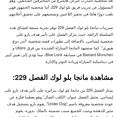
تعد شخصية المدرب غيرغن هايلبرغ من المحترفين السابقين، وهو
المسؤول عن تدريب فريق بلو لوك 229. أما شخصية الجمهور فهي
تلعب دورًا هامًا في تحفيز اللاعبين وتشجيعهم على تحقيق أحلامهم.
تسريبات مانجا بلو لوك الفصل 229 توفر تجربة ممتعة لعشاق هذه
السلسلة الرائعة، حيث يتركز الفصل على تأثير هدف بارو على
شخصية إيساجي، بالإضافة إلى تطورات قصة شخصية “أندر دوغ،
هيوري”. كما ستشهد المانجا المباراة الشديدة بين فرق Ubers و
Bastard Munchen في مسابقة Blue Lock، مما يؤدي إلى تغيير كبير
في ديناميكية المباراة وزيادة التوتر والإثارة.
مشاهدة مانجا بلو لوك الفصل 229:
يمتاز الفصل 229 من مانجا بلو لوك بتركيزه على تأثير هدف بارو على
إيساجي. يحمل الفصل عنوان “الكلب الضال” وهو يعطينا فكرة عن
عودة شخصية معروفة باسم “Under Dog”. يقوم بارو بتسجيل هدف
مثير للدهشة ويثبت للجميع سبب تسميته بالملك. بدوره، يقوم