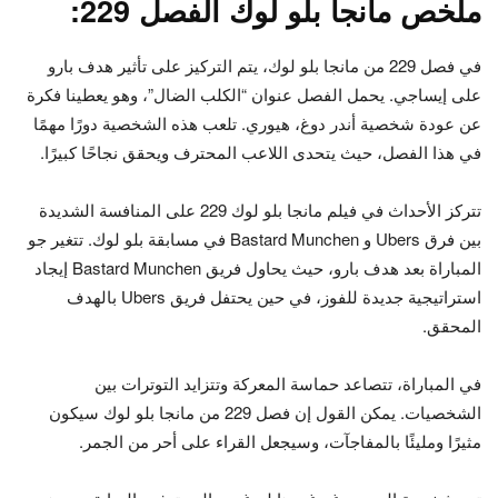
ملخص مانجا بلو لوك الفصل 229:
في فصل 229 من مانجا بلو لوك، يتم التركيز على تأثير هدف بارو
على إيساجي. يحمل الفصل عنوان “الكلب الضال”، وهو يعطينا فكرة
عن عودة شخصية أندر دوغ، هيوري. تلعب هذه الشخصية دورًا مهمًا
في هذا الفصل، حيث يتحدى اللاعب المحترف ويحقق نجاحًا كبيرًا.
تتركز الأحداث في فيلم مانجا بلو لوك 229 على المنافسة الشديدة
بين فرق Ubers و Bastard Munchen في مسابقة بلو لوك. تتغير جو
المباراة بعد هدف بارو، حيث يحاول فريق Bastard Munchen إيجاد
استراتيجية جديدة للفوز، في حين يحتفل فريق Ubers بالهدف
المحقق.
في المباراة، تتصاعد حماسة المعركة وتتزايد التوترات بين
الشخصيات. يمكن القول إن فصل 229 من مانجا بلو لوك سيكون
مثيرًا ومليئًا بالمفاجآت، وسيجعل القراء على أحر من الجمر.