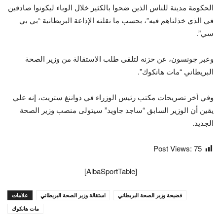
الحكومة مدينة للناس الذين ضحوا بالكثير خلال الوباء ليكونوا صادقين
في الذي خذلناهم فيه”، بحسب ما نقلته الإذاعة البريطانية “بي بي
سي”.
وعبر جونسون، عن حزنه لتلقى طلب الاستقالة من وزير الصحة
البريطاني “مات هانكوك”.
وفي أخر تصريحات مكتب رئيس الوزراء في دواننغ ستريت، إنه علي
يقين أن الوزير السابق “ساجد جاويد” سيتولى منصب وزير الصحة
الجديد.
Post Views:
75
[AlbaSportTable]
فضيحة وزير الصحة البريطاني
استقالة وزير الصحة البريطاني
علامات
مات هانكوك