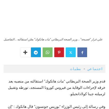
علي غرار "فضيحة" .. وزير الصحة البريطاني "مات هانكوك" يعلن استقالته .. التفاصيل
اجتماعي
 - 
مطبات 
قدم وزير الصحة البريطاني “مات هانكوك” استقالته من منصبه بعد
خرقه لإجراءات الوقاية من فيروس كورونا المستجد، تورطه وتقبيل
لزميلته جينا كولادانجيلو.
وفي رسالة إلى رئيس الوزراء “بوريس جونسون” قال هانكوك : “إن