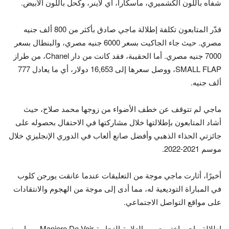
شفاه باللون الكشميري، ماسكارا، آي لاينر، وكحل باللون الأبيض.
قدّر المتابعون تكلفة إطلالة ماجي صادق بأكثر من 800 ألف جنيه
مصري. حيث جاء الجاكيت بسعر 6000 جنيه مصري، والبنطال بسعر
7000 جنيه مصري. أما الحقيبة، فقد كانت من دار Chanel، من طراز
SMALL FLAP، ووصل سعرها إلى 16,653 دولار، أي ما يعادل 777
ألف جنيه.
ماجي لم تتوقف عن خطف الأضواء من زوجها محمد صلاح، حيث
أشاد المتابعون بإطلالتها خلال مشاركتها في الاحتفال بحصوله على
جائزتي الحذاء الذهبي وأفضل صانع ألعاب في الدوري الإنجليزي خلال
موسم 2021-2022.
أخيرًا، أثارت ماجي موجة من التعليقات عندما عانقت يورجن كلوب
في المباراة التوديعية له، مما أدى إلى موجة من الهجوم والانتقادات
على مواقع التواصل الاجتماعي.
إطلالة ماجي اختيرت من العلامة التجارية Maniere De Voir، مما يبرز