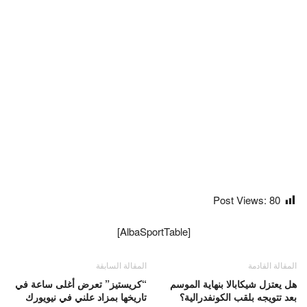
Post Views:
80
[AlbaSportTable]
المقالة القادمة
المقالة السابقة
هل يعتزل شيكابالا بنهاية الموسم
“كريستيز” تعرض أغلى ساعة في
بعد تتويجه بلقب الكونفدرالية؟
تاريخها بمزاد علني في نيويورك