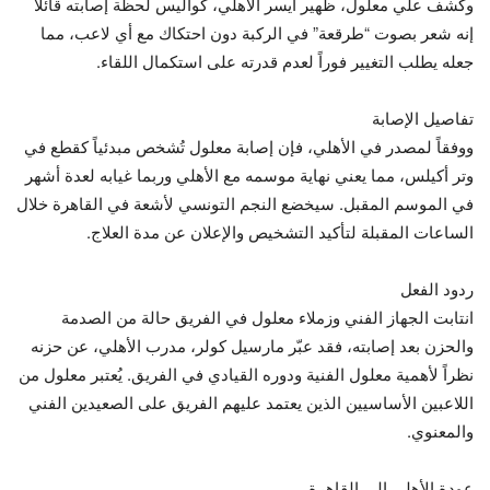
وكشف علي معلول، ظهير أيسر الأهلي، كواليس لحظة إصابته قائلاً
إنه شعر بصوت “طرقعة” في الركبة دون احتكاك مع أي لاعب، مما
جعله يطلب التغيير فوراً لعدم قدرته على استكمال اللقاء.
تفاصيل الإصابة
ووفقاً لمصدر في الأهلي، فإن إصابة معلول تُشخص مبدئياً كقطع في
وتر أكيلس، مما يعني نهاية موسمه مع الأهلي وربما غيابه لعدة أشهر
في الموسم المقبل. سيخضع النجم التونسي لأشعة في القاهرة خلال
الساعات المقبلة لتأكيد التشخيص والإعلان عن مدة العلاج.
ردود الفعل
انتابت الجهاز الفني وزملاء معلول في الفريق حالة من الصدمة
والحزن بعد إصابته، فقد عبّر مارسيل كولر، مدرب الأهلي، عن حزنه
نظراً لأهمية معلول الفنية ودوره القيادي في الفريق. يُعتبر معلول من
اللاعبين الأساسيين الذين يعتمد عليهم الفريق على الصعيدين الفني
والمعنوي.
عودة الأهلي إلى القاهرة