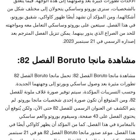
الأحداث تطورات كبيرة بعد وصولهما إلى هذه الوجهة. فيما يتعلق
بالشخصيات، سنرى بوروتو وساسكي يتحولان إلى مختلف شكل من
أشكالهما، ومن المؤكد أن نشهد أيضًا ظهور كاواكي، شقيق بوروتو،
في هذا الفصل. سيتعين على بوروتو وساسكي التعامل معه ومواجهته
للحد من الصراع الذي يدور بينهما. يمكن تنزيل الفصل المترجم بعد
إصداره الرسمي في 21 سبتمبر 2023.
مشاهدة مانجا Boruto الفصل 82:
مشاهدة مانجا Boruto الفصل 82: تحمل مانجا Boruto الفصل 82
تطورات مثيرة بعد وصول ساسكي وبورتو إلى وجهتهما الجديدة.
وحسب التسريبات المؤكدة، سيتم توفير صورة غلاف ملونة للفصل
82، ومن المتوقع أن تكون صورة إحدى شخصيات مانجا بوروتو. لم
يتم الكشف عن العنوان الرسمي للفصل 82 حتى الآن، ولكن يُتوقع أن
يحتوي الفصل على 43 صفحة، وسيقوم بوروتو والعم ساسكي
بالمغامرة في هذا الفصل. كما من المؤكد أن يظهر كاواكي أيضًا في
هذا الفصل. موعد صدور مانجا Boruto الفصل 82 هو في 21 سبتمبر