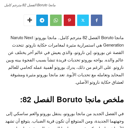
مانجا Boruto الفصل 82 مترجم كامل
مانجا Boruto الفصل 82 مترجم كامل.. مانجا بوروتو: Naruto Next
Generation هي استمرارية مثيرة لمغامرات حكاية ناروتو. تتحدث
القصة عن بوروتو، إبن ناروتو، والذي يعيش في عالم آخر يختلف عن
عالم والده. يواجه بوروتو تحديات فريدة تنشأ بسبب الفجوة بينه وبين
ناروتو. على الرغم من ذلك، يدرك بوروتو أهمية عمله كحامي للعالم
المحايد وتعامله مع تحديات الأبوة. تعد مانجا بوروتو مثيرة ومشوقة
لعشاق حكاية ناروتو الأصلي.
ملخص مانجا Boruto الفصل 82:
في الفصل الجديد من مانجا بوروتو، ينتقل بوروتو والعم ساسكي إلى
وجهتهما الجديدة، ومن المتوقع أن تكون قرية الضباب. يتوقع أن تشهد