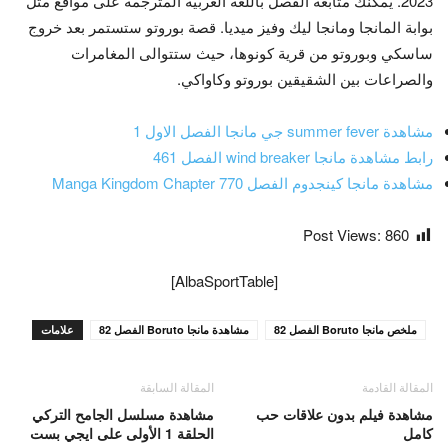
2023. يمكنك متابعة الفصل باللغة العربية المترجمة على مواقع مثل
بوابة المانجا ومانجا ليك وفيز ميديا. قصة بوروتو ستستمر بعد خروج
ساسكي وبوروتو من قرية كونوها، حيث ستتوالى المغامرات
والصراعات بين الشقيقين بوروتو وكاواكي.
مشاهدة summer fever جي مانجا الفصل الاول 1
رابط مشاهدة مانجا wind breaker الفصل 461
مشاهدة مانجا كينجدوم الفصل 770 Manga Kingdom Chapter
Post Views:
860
[AlbaSportTable]
ملخص مانجا Boruto الفصل 82
مشاهدة مانجا Boruto الفصل 82
علامات
المقالة القادمة
المقالة السابقة
مشاهدة فيلم بدون علاقات حب
مشاهدة مسلسل الجامح التركي
كامل
الحلقة 1 الأولى على ايجي بست