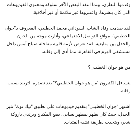
وقدموا التعازي، بينما انتقد البعض الآخر سلوكه ومحتوى الفيديوهات
التي كان ينشرها، واعتبروها غير ملائمة أو غير أخلاقية.
لقد صدمت وفاة الشاب السوداني محمد الخطيبي، المعروف بـ”جوان
الخطيبي”، مواقع التواصل الاجتماعي، وأثارت موجة من الحزن
والجدل بين متابعيه. فقد تعرض لأزمة قلبية مفاجئة صباح أمس داخل
مستشفى الهرم في القاهرة، مما أدى إلى وفاته.
من هو جوان الخطيبي؟
يتساءل الكثيرون “من هو جوان الخطيبي؟” بعد تصدره التريند بسبب
وفاته.
اشتهر “جوان الخطيبي” بتقديم فيديوهات على تطبيق “تيك توك” تثير
الجدل، حيث كان يظهر بمظهر نسائي، يضع المكياج ويرتدي باروكة
شعر، ويتحدث بطريقة تشبه الفتيات.