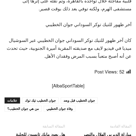
قلبية مفاجئة خلال تواجده بالقاهرة، وتم نقله على إثرها إلى
مستشفى الهرم، ولكنه توفي بعد ذلك بوقت قصير.
آخر ظهور للتيك توكر السوداني جوان الخطيبي
كان آخر ظهور للتيك توكر السوداني جوان الخطيبي عبر السوشيال
ميديا في فيديو لايف مع صديقته المقربة أميرة الجنوبية، حيث تحدث
عن أنه أصبح متعباً بسبب المرض وفقدان الأهل.
Post Views:
52
[AlbaSportTable]
جوان الخطيب قبل وبعد
جوان الخطيب تيك توك
علامات
وفاة جوان الخطيبي
من هي جوان الخطيب؟
المقالة القادمة
المقالة السابقة
مباراة الديربي الهلال والنصر
هل يعود مايك تايسون للحلبة