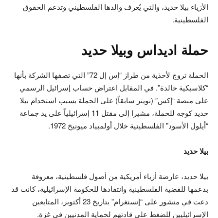
الأزياء بيلا حديد، والتي يُعرف والدها الفلسطيني وتدعم الحقوق
الفلسطينية.
حملة اديداس وبيلا حديد
الحملة تروج لأحذية من طراز “إس إل 72” التي تصفها الشركة بأنها
“كلاسيكية خالدة”. في المقابل اعتراض حساب إسرائيل الرسمي
على منصة “إكس” (تويتر سابقاً) على الحملة بسبب استخدام بيلا
حديد كوجه للحملة، مشيرا إلى مقتل 11 إسرائيلياً على يد جماعة
“أيلول الأسود” الفلسطينية خلال أولمبياد ميونيخ 1972.
بيلا حديد
بيلا حديد، عارضة أزياء أمريكية من أصول فلسطينية، معروفة
بدعمها للقضية الفلسطينية وانتقادها للحكومة الإسرائيلية، كانت قد
دعت في منشور على “إنستغرام” بتاريخ 23 أكتوبر، المتابعين
الإسرائيليين للضغط على قادتهم لحماية المدنيين في غزة.