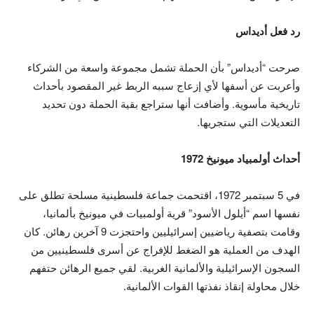
رد فعل أديداس
صرحت “أديداس” بأن الحملة تشمل مجموعة واسعة من الشركاء
وأعربت عن أسفها لأي إزعاج سببه الربط غير المقصود بأحداث
تاريخية مأسوية. وأضافت أنها ستراجع بقية الحملة دون تحديد
التعديلات التي ستجريها.
أحداث أولمبياد ميونيخ 1972
في 5 سبتمبر 1972، اقتحمت جماعة فلسطينية مسلحة تطلق على
نفسها اسم “أيلول الأسود” قرية أولمبيات في ميونيخ بألمانيا،
وقامت بتصفية رياضيين إسرائيليين واحتجزت 9 آخرين رهائن. كان
الهدف من العملية هو الضغط للإفراج عن أسرى فلسطينيين من
السجون الإسرائيلية والألمانية الغربية. لقي جميع الرهائن حتفهم
خلال محاولة إنقاذ نفذتها القوات الألمانية.