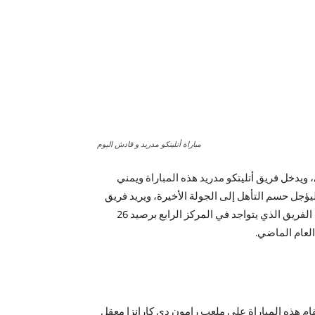
مباراة أتليتكو مدريد و قادش اليوم
ويدخل فريق أتليتكو مدريد هذه المباراة ويمني
ؤجل حسم التأهل إلى الجولة الأخيرة، ويريد فريق
أتليتكو مدريد تصحيح المسار محلياً عندما يستضيف فريق قادش على ملعبه ووسط جماهيره من أجل احتواء الجماهير الغاضبة من الفريق الذي يتواجد في المركز الرابع برصيد 26
 أتليتكو مدريد، وتقام هذه المباراة على ملعب رامون دي كارانزا معقل