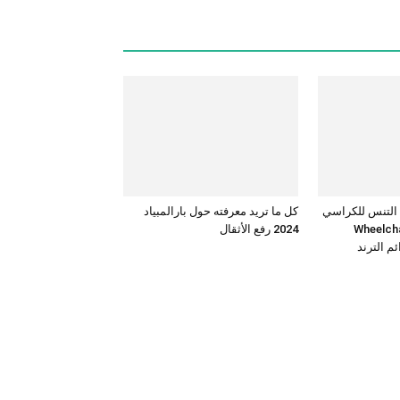
 التنس للكراسي
كل ما تريد معرفته حول بارالمبياد
Wheelchair t
2024 رفع الأثقال
م الترند