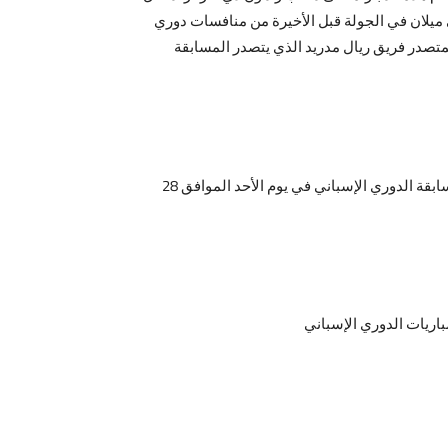
ي ميلان في الجولة قبل الأخيرة من منافسات دوري
متصدر فريق ريال مدريد الذي يتصدر المسابقة
يفتتح ملعب رامون دي كارانزا ابوابه لاحتضان مباراة أتلتيكو مدريد وقادش مباشرةً في إطار مباريات الجولة الخامسة عشر من مسابقة الدوري الإسباني في يوم الأحد الموافق 28