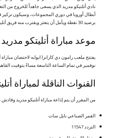
نادي أتلتيكو مدريد الذي يسعى جاهداً للخروج من الت
أبطال أوروبا في دوري المجموعات، وسيكون تركيز فري
برصيد 30 نقطة ويأمل أن يتعثر ويقترب منه فريق أتليتكو مدريد بعد الفوز في هذه المباراة.
موعد مباراة
أتليتكو مدريد
و
نوفمبر في تمام الساعة التاسعة مساءً بتوقيت القاهر
القنوات الناقلة لمباراة
أتلي
من المقرر أن يتم إذاعة مباراة أتلتيكو مدريد وقادش مباشرةً عبر قناة بين سبورت 1 الرياضية التي
القمر الصناعي نايل سات
التردد 11547
معدل الاستقطاب عمودي