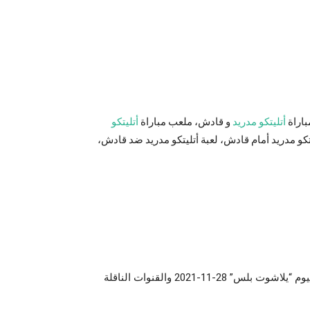
باراة
أتليتكو مدريد
و قادش، ملعب مباراة
أتليتكو
تكو مدريد أمام قادش، لعبة أتليتكو مدريد ضد قادش،
مباراة اي سي ميلان وساسولو اليوم “يلاشوت بلس” 28-11-2021 والقنوات الناقلة