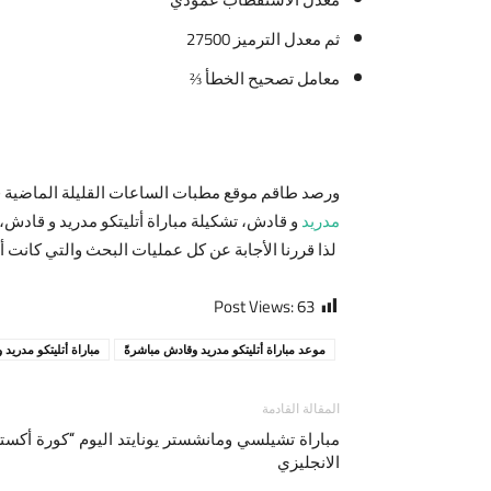
ثم معدل الترميز 27500
معامل تصحيح الخطأ ⅔
ورصد طاقم موقع مطبات الساعات القليلة الماضية 
مدريد
و قادش، تشكيلة مباراة أتليتكو مدريد و قادش، 
لذا قررنا الأجابة عن كل عمليات البحث والتي كانت أع
Post Views:
63
موعد مباراة أتليتكو مدريد وقادش مباشرةً
مباراة أتليتكو مدريد 
المقالة القادمة
مباراة تشيلسي ومانشستر يونايتد اليوم “كورة أكستر
الانجليزي