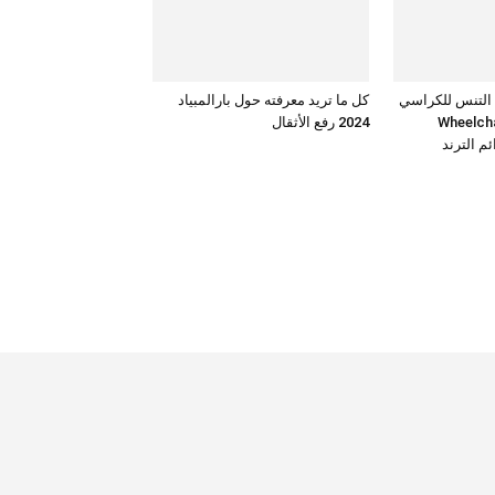
 التنس للكراسي
كل ما تريد معرفته حول بارالمبياد
Wheelchair t
2024 رفع الأثقال
م الترند