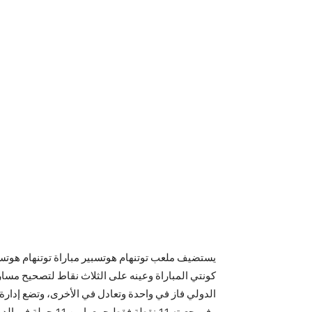
يستضيف ملعب توتنهام هوتسبير مباراة توتنهام هوتسبي
كونتي المباراة وعينه على الثلاث نقاط لتصحيح مسار 
الدولي فاز في واحدة وتعادل في الأخرى، وتضع إدارة و
وفي جعبته 11 نقطة فقط جمعها من 11 جولة في الدوري الإنجليزي محتلا بذلك المركز الخامس عشر.