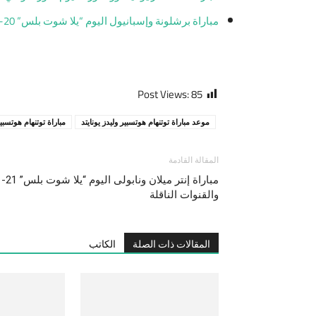
مباراة برشلونة وإسبانيول اليوم “يلا شوت بلس” 20-11-2021 في الدوري الإنجليزي والقنوات الناقلة
Post Views:
85
موعد مباراة توتنهام هوتسبير وليدز يونايتد
مباراة توتنهام هوتسبير
المقالة القادمة
والقنوات الناقلة
المقالات ذات الصلة
الكاتب