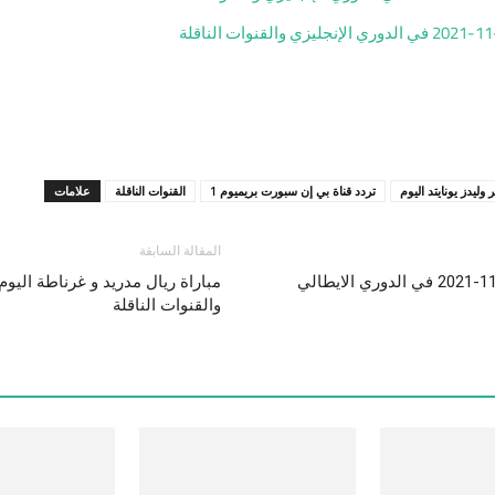
 وليدز يونايتد اليوم
تردد قناة بي إن سبورت بريميوم 1
القنوات الناقلة
علامات
المقالة السابقة
مباراة إنتر ميلان ونابولى اليوم “يلا شوت بلس” 21-11-2021 في الدوري الايطالي
والقنوات الناقلة