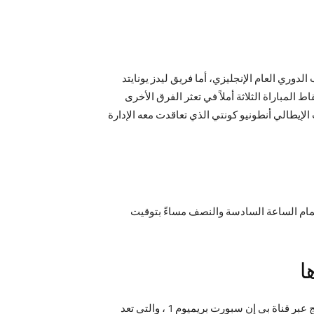
ي المركز التاسع في جدول ترتيب الدوري العام الإنجليزي، أما فريق ليدز يونايتد
ع كل فريق في نقاط المباراة الثلاثة أملاً في تعثر الفرق الأخرى
الإيطالي أنطونيو كونتي الذي تعاقدت معه الإدارة
بير مباراة فريقه أمام نظيره ليدز يونايتد مباشرةً في يوم الأحد الموافق 21 نوفمبر في تمام الساعة السادسة والنصف مساءً بتوقيت
ا
من المقرر أن يتم إذاعة مباراة توتنهام هوتسبير وليدز يونايتد مباشرةً في إطار مباريات الجولة الثانية عشر من مسابقة البريميرليج عبر قناة بي إن سبورت بريميوم 1 ، والتي تعد