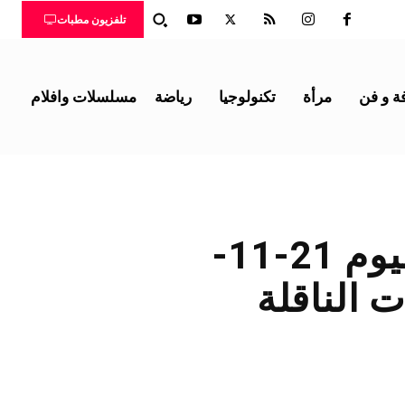
تلفزيون مطبات
ة و فن
مرأة
تكنولوجيا
رياضة
مسلسلات وافلام
مباراة توتنهام هوتسبير وليدز يونايتد اليوم 21-11-