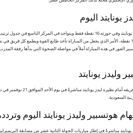
ز يونايتد اليوم
يدخل فريق توتنهام هوتسبير مباراته القادمة ضد ليدز يونايتد وفي حوزته 16 نقطة فقط ويتواجد ف
فيدخل اللقاء وهو في المركز الخامس عشر برصيد 11 نقطة، الأمر الذي يجعل من المباراة تأخذ طابع القوة ويطم
بير الفوز في هذه المباراة أملاً في مواصلة الصحوة التي بدأها رفقة المدرب 
ر وليدز يونايتد
من المقرر أن يحتضن ملعب توتنهام هوتس
بية السعودية.
نهام هوتسبير وليدز يونايتد اليوم وتردده