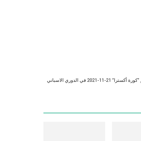
مباراة ريال مدريد و غرناطة اليوم “كورة أكسترا” 21-11-2021 في الدوري الاسباني