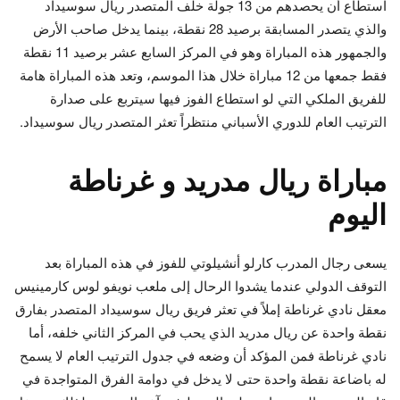
استطاع أن يحصدهم من 13 جولة خلف المتصدر ريال سوسيداد
والذي يتصدر المسابقة برصيد 28 نقطة، بينما يدخل صاحب الأرض
والجمهور هذه المباراة وهو في المركز السابع عشر برصيد 11 نقطة
فقط جمعها من 12 مباراة خلال هذا الموسم، وتعد هذه المباراة هامة
للفريق الملكي التي لو استطاع الفوز فيها سيتربع على صدارة
الترتيب العام للدوري الأسباني منتظراً تعثر المتصدر ريال سوسيداد.
مباراة ريال مدريد و غرناطة
اليوم
يسعى رجال المدرب كارلو أنشيلوتي للفوز في هذه المباراة بعد
التوقف الدولي عندما يشدوا الرحال إلى ملعب نويفو لوس كارمينيس
معقل نادي غرناطة إملاً في تعثر فريق ريال سوسيداد المتصدر بفارق
نقطة واحدة عن ريال مدريد الذي يحب في المركز الثاني خلفه، أما
نادي غرناطة فمن المؤكد أن وضعه في جدول الترتيب العام لا يسمح
له باضاعة نقطة واحدة حتى لا يدخل في دوامة الفرق المتواجدة في