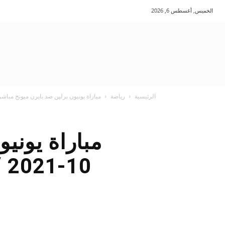
الخميس, أغسطس 6, 2026
الرئيسية
رياضة
مباراة يونيون برلين ضد بايرن ميونخ مباشرة 30-10-2021 “يلا شوت بلس” ف
1