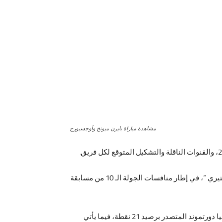
مشاهدة مباراة بايرن ميونخ وأوجسبورج
هذا ويأتي فريق بايرن ميونخ ضيفاً ثقيلاً غير مرحب به على يونيون برلين، على ان تكون المباراة في ضيافة إستاد ” آندر آلتن فورستيري ”، في إطار منافسات الجولة الـ 10 من مسابقة
ويحتل الفريق العريق بايرن ميونخ مقدمة جدول ترتيب الدوري الألماني، بعد حصوله على 22 نقطة وبفارق نقطة واحدة عن بوروسيا دورتموند المتصدر برصيد 21 نقطة، فيما يأتي