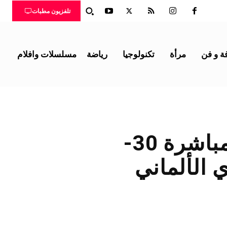
تلفزيون مطبات
ة و فن
مرأة
تكنولوجيا
رياضة
مسلسلات وافلام
مباراة يونيون برلين ضد بايرن ميونخ مباشرة 30-
ري الألماني