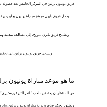
فريق يونيون برلين في المركز الخامس بعد حصوله على 16 نق
يدخل فريق بايرن ميونخ مباراة يونيون برلين، ير
ويسعى فريق يونيون برلين إلى تحقيق 
ما هو موعد مباراة يونيون برل
من المنتظر أن يحتضن ملعب ” آندر آلتن فورستيري”، مباراة يونيون برلين أما
ويطلق الحكم صافرة بداية مباراة يونيون برلين وبايرن ميونخ، يوم السبت 30-10-2021، الرابعة والنصف عصراً بتوقيت مكة ا