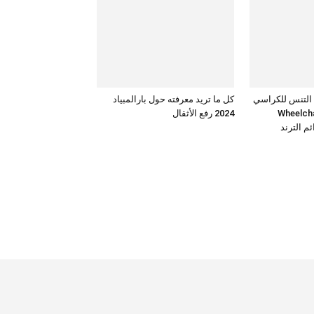
 التنس للكراسي
كل ما تريد معرفته حول بارالمبياد
Wheelchair t
2024 رفع الأثقال
م الترند