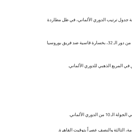
قمة جدول ترتيب الدوري الألماني، في ظل مطاردة
ويطمح فريق بايرن ميونخ، إلي مصالحة محبيه ومشجعيه في جميع أنحاء العالم بعد أن ودع الفريق البافاري بطولة كأس ألمانيا من دور الـ 32، بخسارة قاسية ضد فريق بوروسيا
في المربع الذهبي للدوري الألماني.