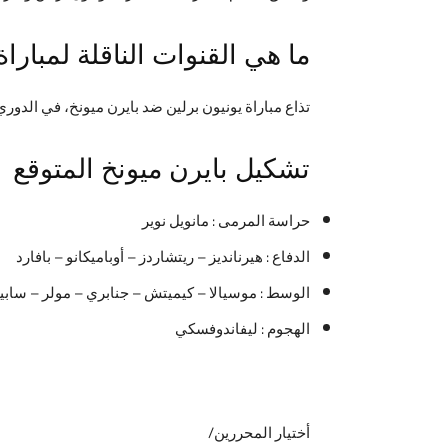
ما هي القنوات الناقلة لمبارا
تذاع مباراة يونيون برلين ضد بايرن ميونخ، في الدوري الألماني، على قنوات 
تشكيل بايرن ميونخ المتوقع
حراسة المرمى : مانويل نوير
الدفاع : هيرنانديز – ريتشاردز – أوباميكانو – بافارد
الوسط : موسيالا – كيميتش – جنابري – مولر – سابي
الهجوم : ليفاندوفسكي
أختيار المحررين/