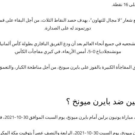
طة.
فع شعار “لا مجال للتهاون”، بهدف حصد النقاط الثلاث، من أجل البقاء على 
دورتموند له على الصدارة.
مونشنجلادباخ 0-5، أمس الأربعاء، في كبري مفاجأت الكأس.
المفاجأة الكبيرة بالفوز على بايرن ميونخ، من أجل مناطحة الكبار، والتعمق 
ين ضد بايرن ميونخ ؟
م بايرن ميونخ، يوم السبت الموافق 30-10-2021، في الجولة الـ 10 من الدوري الألماني.
لمكرمة، الثالثة والنصف عصراً بتوقيت القاهرة.