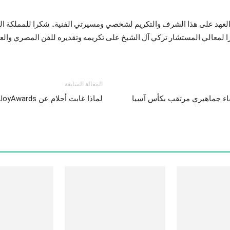
عهد على هذا الشرف والتكريم لشخصي ومسيرتي الفنية.. شكرا للمملكة العر
را لمعالي المستشار تركي آل الشيخ على تكريمه وتقديره للفن المصري والع
المقالة السابقة
لقاء جماهيري مرتقب بكأس آسيا
لماذا غابت أحلام عن JoyAwards؟ … هل هناك خلافا حادا مع المنظمين؟