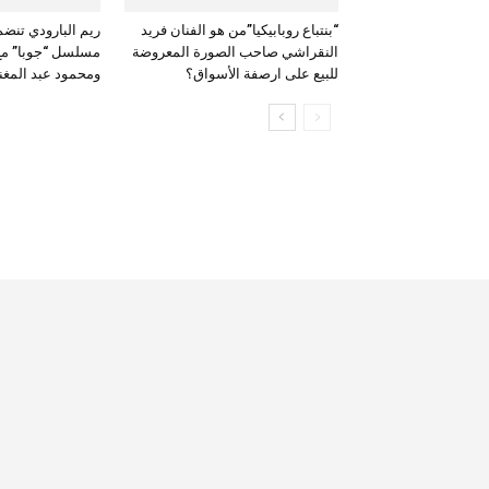
“بنتباع روبابيكيا”من هو الفنان فريد
ريم البارودي تنضم
النقراشي صاحب الصورة المعروضة
مسلسل “جوبا” مع
للبيع على ارصفة الأسواق؟
ومحمود عبد المغن