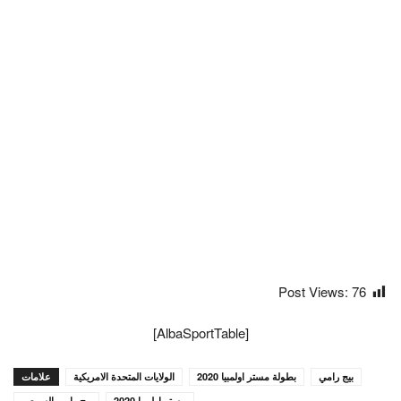
Post Views:
76
[AlbaSportTable]
بيج رامي
بطولة مستر اولمبيا 2020
الولايات المتحدة الامريكية
علامات
مستر اولمبيا 2020
بيج رامي السبيعي