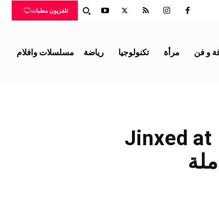
تلفزيون مطبات
ة و فن
مرأة
تكنولوجيا
رياضة
مسلسلات وافلام
حبيب النحس Jinxed at First