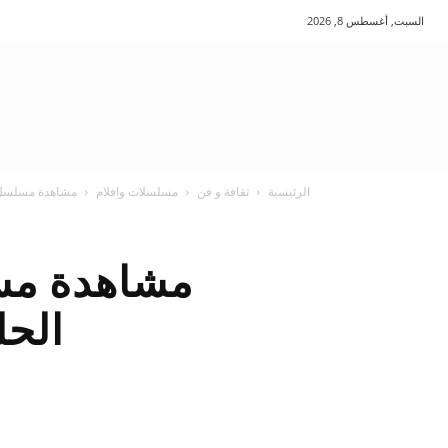
السبت, أغسطس 8, 2026
الرئيسية
ثقافة و فن
مسلسلات وافلام
مشاهدة مسلسل حبيب النحس ed at First
الحلقة 6 السادس