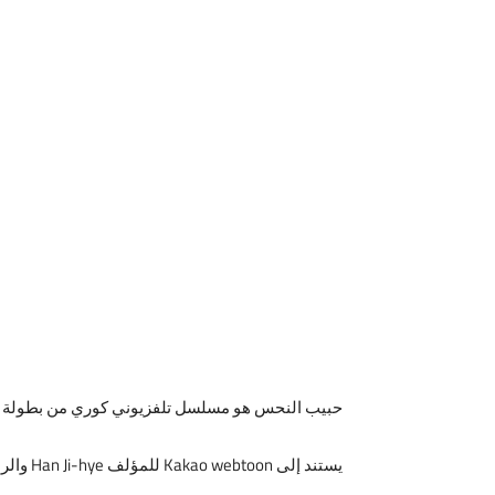
حبيب النحس هو مسلسل تلفزيوني كوري من بطولة Seohyun و Na In-woo و Jun Kwang-ryul و Yoon Ji-hye .
يستند إلى Kakao webtoon للمؤلف Han Ji-hye والرسام Goo Seul تم اذاعته لأول مرة على KBS2 في 15 يونيو 2022 كما يعرض يومي الأربعاء والخميس في تمام الساعة 21:50.