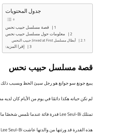
جدول المحتويات
قصة مسلسل حبيب نحس
معلومات حول مسلسل حبيب نحس
أبطال مسلسل Jinxed at First حبيب النحس
إقرا المزيد:
قصة مسلسل حبيب نحس
يبيع جونغ سو جوانغ هو رجل سيئ الحظ وبسبب ذلك يحا
لم تكن حياته هكذا دائمًا في يوم من الأيام كان لديه
تمتلك Lee Seul-Bi قدرة فائة عندما تلمس شخصًا ما تستطيع رؤية المستقبل القريب لهذا الشخص.
هذه القدرة قد ورثتها من والدتها عاشت Lee Seul-Bi وأمها في الحبس لفترة طويلة بسبب الرئيس التنفيذي الذي يستخدم قدراتهم الخاصة.