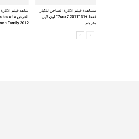
مشاهدة فيلم الاثارة الساخن للكبار
شاهد فيلم الاثارة
فقط +31 “7sex7 2011” اون لاين
العرض  of a
مترجم
French Family 2012 بجودة 