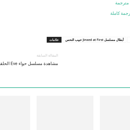
أبطال مسلسل Jinxed at First حبيب النحس
علامات
المقالة السابقة
مشاهدة مسلسل حواء Eve الحلقة 10 العاشرة كاملة مترجمة