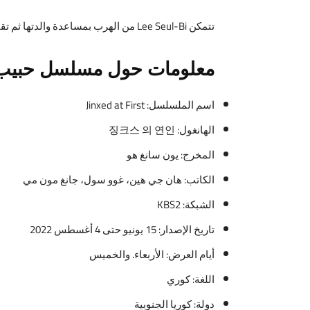
تتمكن Lee Seul-Bi من الهرب بمساعدة والدتها ثم تقابل Gong Soo-Gwang لأول مرة منذ 7 أعوام.
معلومات حول مسلسل حبي
اسم الملسلسل: Jinxed at First
الهانغول: 징크스 의 연인
المخرج: يون سانغ هو
الكاتب: هان جي هين، غوو سول، جانغ مون مي
الشبكة: KBS2
تاريخ الإصدار: 15 يونيو حتى 4 أغسطس 2022
أيام العرض: الأربعاء. والخميس
اللغة: كوري
دولة: كوريا الجنوبية