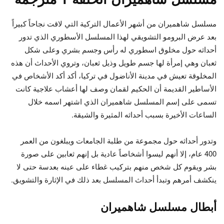
مسلسل شاهميران من أشهر الأعمال التركية التي لاقت نجاحاً كبيراً
بعد عرض البرومو التشويقي لهذا المسلسل الأسطوري الذي تدور
أحداثه حول مخلوق اسطوري له رأس وجسم بشري وعلى شكل
ثعبان وهي إمرأة لها جسم طويل وذيل ثعبان، وتروي الأحداث أن هذه
المخلوقة تعيش في مدينة الأناضول في تركيا، أكد أكد الأشخاص في
الأساطير القديمة أن الحكيم لقمان وصف لها أعشاب علاجية كانت
تسمى على إسم المسلسل شاهميران الذي اشتهر اسمه خلال
الساعات الأخيرة بسبب أحداثه المثيرة والشيقة.
وتدور أحداثه حول مجموعة من طلبة الجامعات ويبلغون من العمر
400 عام، إلا أنهم ليسوا أشخاصاً عادية بل إنهم ثعابين على صورة
بشر ويقوم كل شخص منهم بتركيب غطاء على عينه بعدسة حتى لا
ينكشف أمرهم وتبدأ أحداث المسلسل بعد ذلك في الإثارة والتشويق.
أبطال مسلسل شاهميران