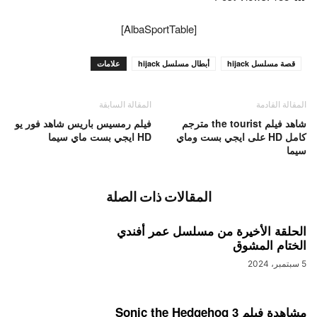
[AlbaSportTable]
قصة مسلسل hijack
أبطال مسلسل hijack
علامات
المقالة القادمة
المقالة السابقة
شاهد فيلم the tourist مترجم
فيلم رمسيس باريس شاهد فور يو
كامل HD على ايجي بست وماي
HD ايجي بست ماي سيما
سيما
المقالات ذات الصلة
الحلقة الأخيرة من مسلسل عمر أفندي
الختام المشوق
5 سبتمبر، 2024
مشاهدة فيلم Sonic the Hedgehog 3