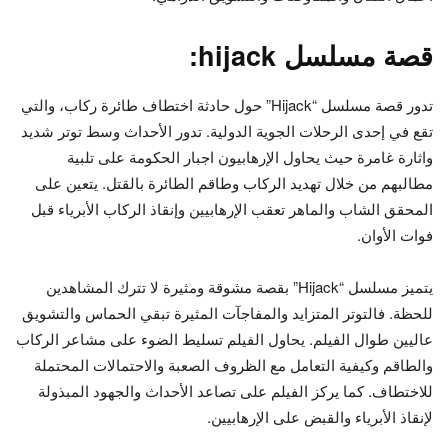
قصة مسلسل hijack:
تدور قصة مسلسل “Hijack” حول حادثة اختطاف طائرة ركاب، والتي
تقع في إحدى الرحلات الجوية الدولية. تدور الأحداث وسط توتر شديد
واثارة غامرة حيث يحاول الإرهابيون اجبار الحكومة على تلبية
مطالبهم من خلال تهديد الركاب وطاقم الطائرة بالقتل. يتعين على
المحقق الشاب والماهر تعقب الإرهابيين وإنقاذ الركاب الأبرياء قبل
فوات الأوان.
يتميز مسلسل “Hijack” بقصة مشوقة ومثيرة لا تترك المشاهدين
للحظة. فالتوتر المتزايد والمفاجآت المثيرة تبقي الحماس والتشويق
عاليين طوال الفيلم. يحاول الفيلم تسليط الضوء على مشاعر الركاب
والطاقم وكيفية التعامل مع الظروف الصعبة والاحتمالات المحتملة
للاختطاف. كما يركز الفيلم على تصاعد الأحداث والجهود المبذولة
لإنقاذ الأبرياء والقبض على الإرهابيين.