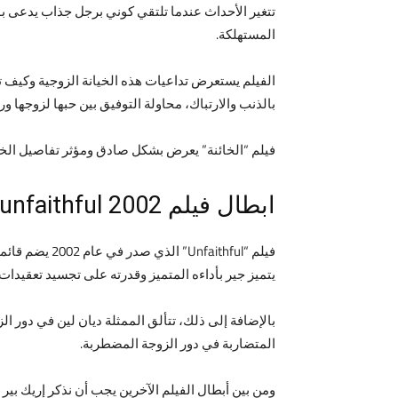
تتغير الأحداث عندما تلتقي كوني برجل جذاب يدعى بول
المستهلكة.
الفيلم يستعرض تداعيات هذه الخيانة الزوجية وكيف ت
بالذنب والارتباك، محاولة التوفيق بين حبها لزوجها ور
فيلم “الخائنة” يعرض بشكل صادق ومؤثر تفاصيل الخيا
ابطال فيلم unfaithful 2002:
فيلم “ithful
يتميز جير بأداءه المتميز وقدرته على تجسيد تعقيدا
بالإضافة إلى ذلك، تتألق الممثلة ديان لين في دور ا
المتضاربة في دور الزوجة المضطربة.
ومن بين أبطال الفيلم الآخرين يجب أن نذكر إريك بير