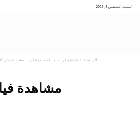
السبت, أغسطس 8, 2026
الرئيسية
ثقافة و فن
مسلسلات وافلام
مشاهدة فيلم unfaithful 2002 مترجم على ماي سيما