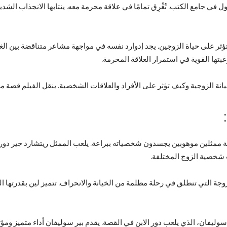
 في جامع الكتب. تُغْرِق تمامًا في علاقة محرمة معه. ينتابها الانجذاب الش
ؤثر على حياة الزوجين. يجد إدوارد نفسه في مواجهة مشاعر متناقضة بين ال
غبتها القوية في استمرار العلاقة المحرمة.
نة الزوجية وكيف تؤثر على الأفراد والعلاقات الشخصية. ينقل الفيلم قصة مع
Unfa” الذي صدر في عام 2002 يضم قائمة ممثلين موهوبين يجسدون شخصياته ببراعة. يلعب الممثل ريت
ت شخصية الزوج المختلفة.
لزوجة التي تنطلق في رحلة مظلمة من الخيانة والانحراف. تتميز لين بقدرتها 
 سوليفان، الذي يلعب دور الابن في القصة. يقدم بير سوليفان أداء متميز وم