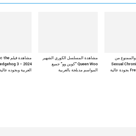
 والممنوع من
مشاهدة المسلسل الكوري الشهير
مشاهدة فيلم 
Sexual Chronicles
Queen Woo “كوين وو” جميع
عالية
المواسم مدبلجة بالعربية
العربية وبجوده عالي