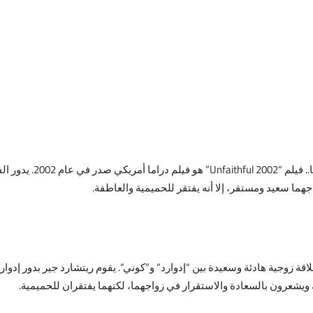
مشاهدة فيلم ithful 2002
ما سعيد ومستقر، إلا أنه يفتقر للحميمية والعاطفة.
يلم “الخائنة” المنتج في عام 2002 حول علاقة زوجية هادئة وسعيدة بين “إدوارد” و”كوني”. يقوم ريتشارد
يشعرون بالسعادة والاستقرار في زواجهما، لكنهما يفتقران للحميمية.