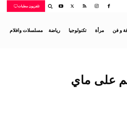
تلفزيون مطبات
ة و فن
مرأة
تكنولوجيا
رياضة
مسلسلات وافلام
unfaithful 20 مترجم على ماي