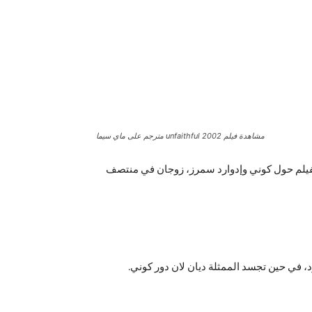
مشاهدة فيلم unfaithful 2002 مترجم على ماي سيما
unfa مترجم على ماي سيما.. فيلم “Unfaithful 2002” هو فيلم دراما أمريكي صدر في عام 2002. يدور الفيلم حول كوني وإدوارد سمرز، زوجان في منتصف
 جير بدور إدوارد، في حين تجسد الممثلة ديان لان دور كوني.